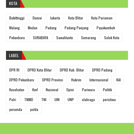
KOTA
Bukittinggi
Dumai
Jakarta
Kota Blitar
Kota Pariaman
Malang
Medan
Padang
Padang Panjang
Payakumbuh
Pekanbaru
SURABAYA
Sawahlunto
Semarang
Solok Kota
LABEL
DPR RI
DPRD Kota Blitar
DPRD Kab. Blitar
DPRD Padang
DPRD Pekanbaru
DPRD Provinsi
Hukrim
Internasional
KAI
Kesehatan
Kmf
Nasional
Opini
Pariwara
Politik
Polri
TMMD
TNI
UIN
UNP
olahraga
peristiwa
perumda
polda