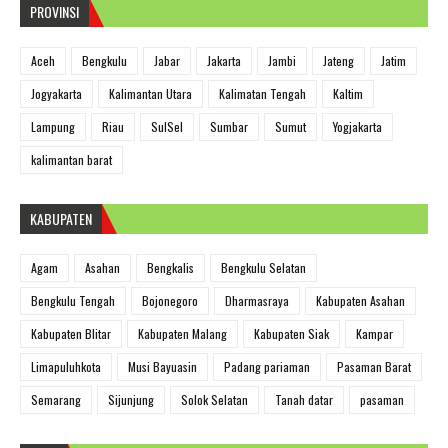
PROVINSI
Aceh
Bengkulu
Jabar
Jakarta
Jambi
Jateng
Jatim
Jogyakarta
Kalimantan Utara
Kalimatan Tengah
Kaltim
Lampung
Riau
SulSel
Sumbar
Sumut
Yogjakarta
kalimantan barat
KABUPATEN
Agam
Asahan
Bengkalis
Bengkulu Selatan
Bengkulu Tengah
Bojonegoro
Dharmasraya
Kabupaten Asahan
Kabupaten Blitar
Kabupaten Malang
Kabupaten Siak
Kampar
Limapuluhkota
Musi Bayuasin
Padang pariaman
Pasaman Barat
Semarang
Sijunjung
Solok Selatan
Tanah datar
pasaman