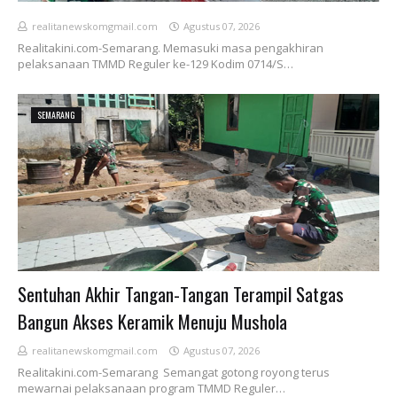
realitanewskomgmail.com
Agustus 07, 2026
Realitakini.com-Semarang. Memasuki masa pengakhiran
pelaksanaan TMMD Reguler ke-129 Kodim 0714/S…
SEMARANG
Sentuhan Akhir Tangan-Tangan Terampil Satgas
Bangun Akses Keramik Menuju Mushola
realitanewskomgmail.com
Agustus 07, 2026
Realitakini.com-Semarang Semangat gotong royong terus
mewarnai pelaksanaan program TMMD Reguler…