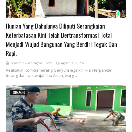
Hunian Yang Dahulunya Diliputi Serangkaian
Keterbatasan Kini Telah Bertransformasi Total
Menjadi Wujud Bangunan Yang Berdiri Tegak Dan
Rapi.
realitanewskomgmail.com
Agustus 07, 2026
Realitakini.com-Semarang Senyum lega kini kian terpancar
terang dari raut wajah Ibu Aisah, warg…
SEMARANG