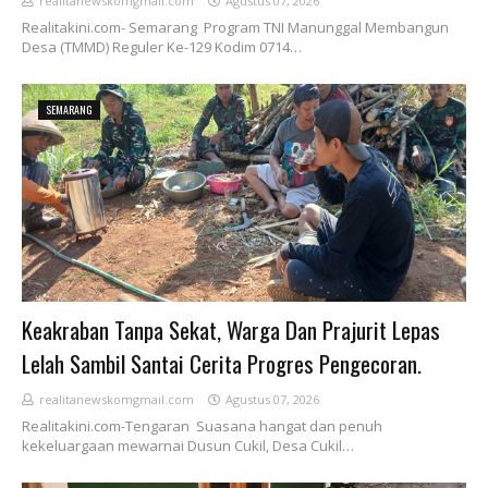
realitanewskomgmail.com
Agustus 07, 2026
Realitakini.com- Semarang Program TNI Manunggal Membangun
Desa (TMMD) Reguler Ke-129 Kodim 0714…
SEMARANG
Keakraban Tanpa Sekat, Warga Dan Prajurit Lepas
Lelah Sambil Santai Cerita Progres Pengecoran.
realitanewskomgmail.com
Agustus 07, 2026
Realitakini.com-Tengaran Suasana hangat dan penuh
kekeluargaan mewarnai Dusun Cukil, Desa Cukil…