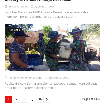
Jurnal Pasaman
Agustus 07, 2026
Kapolres Pasaman AKBP Adirawa Permana Anggawisastra
memimpin penandatanganan berita acara serah …
SEMARANG
realitanewskomgmail.com
Agustus 06, 2026
Realitakini.com-Semarang Semangat kebersamaan dan soliditas
antar matra TNI kembali tercermin d…
...
1
2
3
6776
Page 1 of 6776