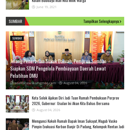
Kolam Budidaya Ikan Nila Milik Warga
June 19, 2021
SUMBAR
Tampilkan Selengkapnya
SUMBAR
Jelang Penerbitan Sukuk Daerah, Pemprov Sumbar
Siapkan SDM Pengelola Pembiayaan Daerah Lewat
Pelatihan DMU
realitanewskomgmail.com
August 04, 2026
Kota Solok Ajukan Diri Jadi Tuan Rumah Pembukaan Porprov
2026, Gubernur: Usulan Ini Akan Kita Bahas Bersama
August 04, 2026
Memgunci Kokoh Rumah Bapak Iman Sukayat,Wagub Vasko
Pimpin Evakuasi Korban Banjir Di Padang, Kelompok Rentan Jadi