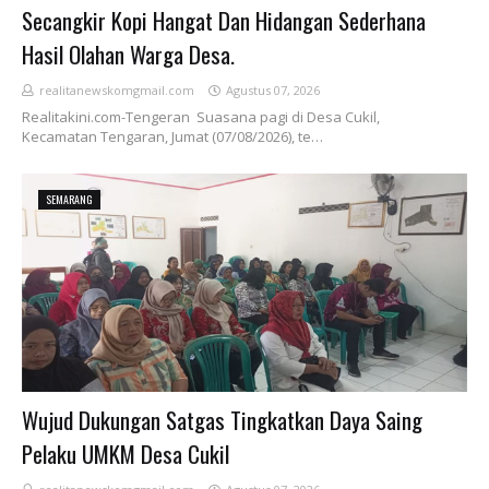
Secangkir Kopi Hangat Dan Hidangan Sederhana
Hasil Olahan Warga Desa.
realitanewskomgmail.com
Agustus 07, 2026
Realitakini.com-Tengeran Suasana pagi di Desa Cukil,
Kecamatan Tengaran, Jumat (07/08/2026), te…
SEMARANG
Wujud Dukungan Satgas Tingkatkan Daya Saing
Pelaku UMKM Desa Cukil