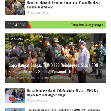
Gubernur Mahyeldi: Investasi Pengolahan Pinang Gerakkan
Ekonomi Masyarakat
May 28, 2026
BOJONEGORO
Tampilkan Selengkapnya
BOJONEGORO
Sapa Hangat Satgas TMMD 129 Bojonegoro, Siswa SDN
Kesongo Antusias Sambut Personel TNI
realitanewskomgmail.com
July 16, 2026
Harga Sembako Murah, Cek Kesehatan Gratis, TMMD 129
Bojonegoro Jadi Magnet Warga
July 16, 2026
Tari Api Kayangan Bikin Pembukaan TMMD 129 Bojonegoro