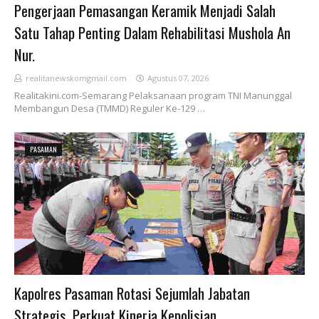
Pengerjaan Pemasangan Keramik Menjadi Salah
Satu Tahap Penting Dalam Rehabilitasi Mushola An
Nur.
realitanewskomgmail.com
Agustus 07, 2026
Realitakini.com-Semarang Pelaksanaan program TNI Manunggal
Membangun Desa (TMMD) Reguler Ke-129 …
PASAMAN
Kapolres Pasaman Rotasi Sejumlah Jabatan
Strategis, Perkuat Kinerja Kepolisian