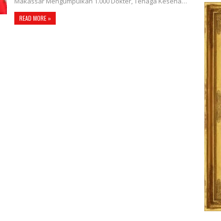
Makassar Mengumpulkan 1.000 Dokter, Tenaga Keseha…
READ MORE »