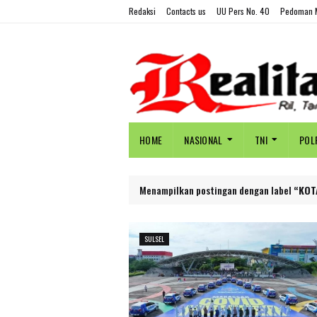
Redaksi
Contacts us
UU Pers No. 40
Pedoman M
HOME
NASIONAL
TNI
POL
Menampilkan postingan dengan label
KOT
SULSEL