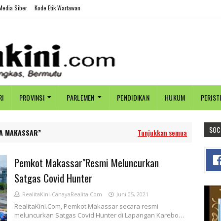
edia Siber
Kode Etik Wartawan
RI
PROVINSI
PARLEMEN
PENDIDIKAN
HUKUM
PERIST
SOC
A MAKASSAR
Tunjukkan semua
Pemkot Makassar"Resmi Meluncurkan
Satgas Covid Hunter
RealitaKini-CahayaRealita.Com
Juni 05, 2021
RealitaKini.Com, Pemkot Makassar secara resmi
meluncurkan Satgas Covid Hunter di Lapangan Karebo…