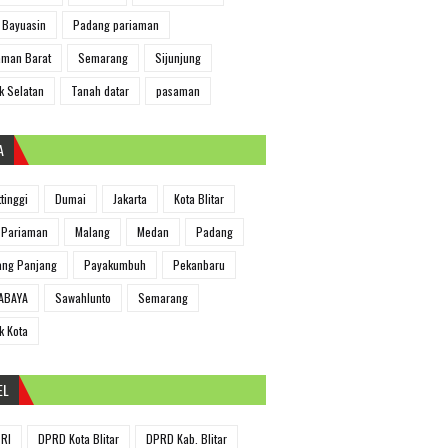
 Bayuasin
Padang pariaman
man Barat
Semarang
Sijunjung
k Selatan
Tanah datar
pasaman
A
ttinggi
Dumai
Jakarta
Kota Blitar
 Pariaman
Malang
Medan
Padang
ng Panjang
Payakumbuh
Pekanbaru
ABAYA
Sawahlunto
Semarang
k Kota
EL
RI
DPRD Kota Blitar
DPRD Kab. Blitar