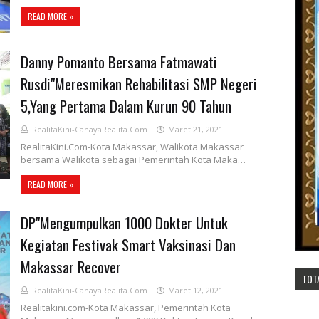
READ MORE »
Danny Pomanto Bersama Fatmawati
Rusdi"Meresmikan Rehabilitasi SMP Negeri
5,Yang Pertama Dalam Kurun 90 Tahun
RealitaKini-CahayaRealita.Com
Maret 21, 2021
RealitaKini.Com-Kota Makassar, Walikota Makassar
bersama Walikota sebagai Pemerintah Kota Maka…
READ MORE »
DP"Mengumpulkan 1000 Dokter Untuk
Kegiatan Festivak Smart Vaksinasi Dan
Makassar Recover
TOT
RealitaKini-CahayaRealita.Com
Maret 12, 2021
Realitakini.com-Kota Makassar, Pemerintah Kota