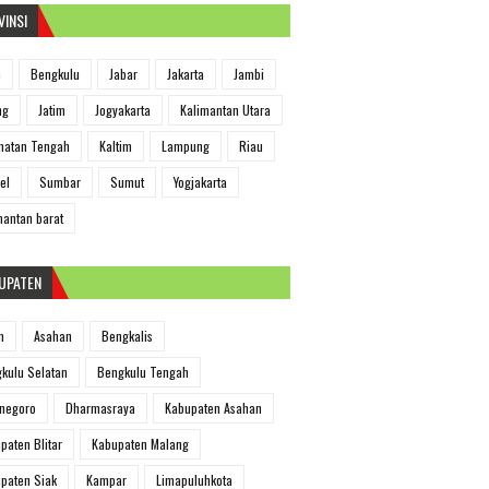
VINSI
h
Bengkulu
Jabar
Jakarta
Jambi
ng
Jatim
Jogyakarta
Kalimantan Utara
matan Tengah
Kaltim
Lampung
Riau
el
Sumbar
Sumut
Yogjakarta
mantan barat
UPATEN
m
Asahan
Bengkalis
kulu Selatan
Bengkulu Tengah
negoro
Dharmasraya
Kabupaten Asahan
paten Blitar
Kabupaten Malang
paten Siak
Kampar
Limapuluhkota