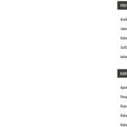
PRO
Ace
Jate
Kali
SulS
kali
KAB
Aga
Beng
Bojo
Kabu
Kabu