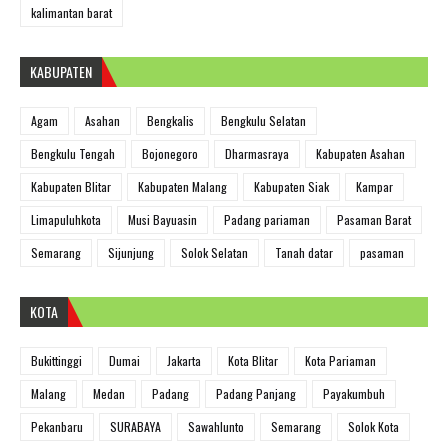
kalimantan barat
KABUPATEN
Agam
Asahan
Bengkalis
Bengkulu Selatan
Bengkulu Tengah
Bojonegoro
Dharmasraya
Kabupaten Asahan
Kabupaten Blitar
Kabupaten Malang
Kabupaten Siak
Kampar
Limapuluhkota
Musi Bayuasin
Padang pariaman
Pasaman Barat
Semarang
Sijunjung
Solok Selatan
Tanah datar
pasaman
KOTA
Bukittinggi
Dumai
Jakarta
Kota Blitar
Kota Pariaman
Malang
Medan
Padang
Padang Panjang
Payakumbuh
Pekanbaru
SURABAYA
Sawahlunto
Semarang
Solok Kota