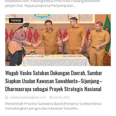
Realitakini.com- Padang Ketua DPRD Kota Padang Muharlion
pimpin Dua Rapat paripurna Penyampaian…
PARIWARA
Wagub Vasko Satukan Dukungan Daerah, Sumbar
Siapkan Usulan Kawasan Sawahlunto–Sijunjung–
Dharmasraya sebagai Proyek Strategis Nasional
realitanewskomgmail.com
Juli 06, 2026
Pemerintah Provinsi Sumatera Barat (Pemprov Sumbar) terus
mematangkan pengusulan kawasan Sawahlu…