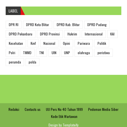
LABEL
DPR RI
DPRD Kota Blitar
DPRD Kab. Blitar
DPRD Padang
DPRD Pekanbaru
DPRD Provinsi
Hukrim
Internasional
KAI
Kesehatan
Kmf
Nasional
Opini
Pariwara
Politik
Polri
TMMD
TNI
UIN
UNP
olahraga
peristiwa
perumda
polda
Redaksi
Contacts us
UU Pers No 40 Tahun 1999
Pedoman Media Siber
Kode Etik Wartawan
Design by
Templateify