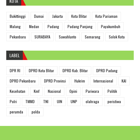
KOTA
Bukittinggi
Dumai
Jakarta
Kota Blitar
Kota Pariaman
Malang
Medan
Padang
Padang Panjang
Payakumbuh
Pekanbaru
SURABAYA
Sawahlunto
Semarang
Solok Kota
LABEL
DPR RI
DPRD Kota Blitar
DPRD Kab. Blitar
DPRD Padang
DPRD Pekanbaru
DPRD Provinsi
Hukrim
Internasional
KAI
Kesehatan
Kmf
Nasional
Opini
Pariwara
Politik
Polri
TMMD
TNI
UIN
UNP
olahraga
peristiwa
perumda
polda