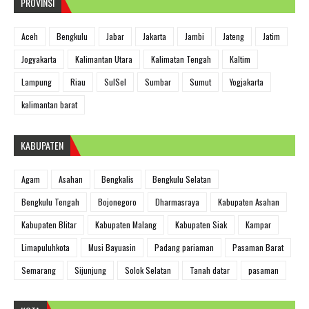
PROVINSI
Aceh
Bengkulu
Jabar
Jakarta
Jambi
Jateng
Jatim
Jogyakarta
Kalimantan Utara
Kalimatan Tengah
Kaltim
Lampung
Riau
SulSel
Sumbar
Sumut
Yogjakarta
kalimantan barat
KABUPATEN
Agam
Asahan
Bengkalis
Bengkulu Selatan
Bengkulu Tengah
Bojonegoro
Dharmasraya
Kabupaten Asahan
Kabupaten Blitar
Kabupaten Malang
Kabupaten Siak
Kampar
Limapuluhkota
Musi Bayuasin
Padang pariaman
Pasaman Barat
Semarang
Sijunjung
Solok Selatan
Tanah datar
pasaman