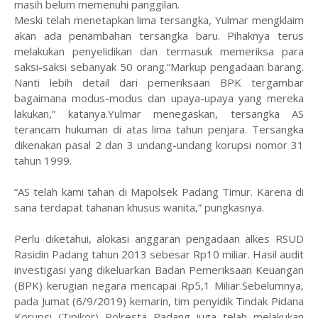
masih belum memenuhi panggilan.
Meski telah menetapkan lima tersangka, Yulmar mengklaim
akan ada penambahan tersangka baru. Pihaknya terus
melakukan penyelidikan dan termasuk memeriksa para
saksi-saksi sebanyak 50 orang.“Markup pengadaan barang.
Nanti lebih detail dari pemeriksaan BPK tergambar
bagaimana modus-modus dan upaya-upaya yang mereka
lakukan,” katanya.Yulmar menegaskan, tersangka AS
terancam hukuman di atas lima tahun penjara. Tersangka
dikenakan pasal 2 dan 3 undang-undang korupsi nomor 31
tahun 1999.
“AS telah kami tahan di Mapolsek Padang Timur. Karena di
sana terdapat tahanan khusus wanita,” pungkasnya.
Perlu diketahui, alokasi anggaran pengadaan alkes RSUD
Rasidin Padang tahun 2013 sebesar Rp10 miliar. Hasil audit
investigasi yang dikeluarkan Badan Pemeriksaan Keuangan
(BPK) kerugian negara mencapai Rp5,1 Miliar.Sebelumnya,
pada Jumat (6/9/2019) kemarin, tim penyidik Tindak Pidana
Korupsi (Tipikor) Polresta Padang juga telah melakukan