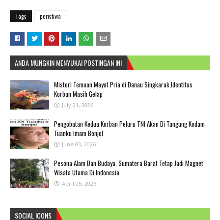
Tags
peristiwa
ANDA MUNGKIN MENYUKAI POSTINGAN INI
Misteri Temuan Mayat Pria di Danau Singkarak,Identitas
Korban Masih Gelap
July 21, 2026
Pengobatan Kedua Korban Peluru TNI Akan Di Tangung Kodam
Tuanku Imam Bonjol
June 03, 2026
Pesona Alam Dan Budaya, Sumatera Barat Tetap Jadi Magnet
Wisata Utama Di Indonesia
April 05, 2026
SOCIAL ICONS