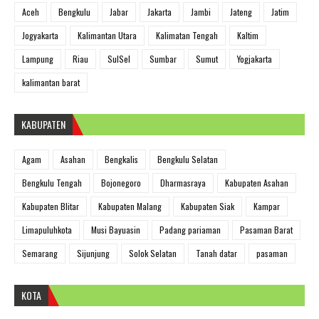
Aceh
Bengkulu
Jabar
Jakarta
Jambi
Jateng
Jatim
Jogyakarta
Kalimantan Utara
Kalimatan Tengah
Kaltim
Lampung
Riau
SulSel
Sumbar
Sumut
Yogjakarta
kalimantan barat
KABUPATEN
Agam
Asahan
Bengkalis
Bengkulu Selatan
Bengkulu Tengah
Bojonegoro
Dharmasraya
Kabupaten Asahan
Kabupaten Blitar
Kabupaten Malang
Kabupaten Siak
Kampar
Limapuluhkota
Musi Bayuasin
Padang pariaman
Pasaman Barat
Semarang
Sijunjung
Solok Selatan
Tanah datar
pasaman
KOTA