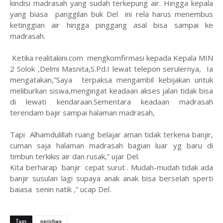
kindisi madrasah yang sudah terkepung air. Hingga kepala
yang biasa panggilan buk Del ini rela harus menembus
ketinggian air hingga pinggang asal bisa sampai ke
madrasah.
Ketika realitakini.com mengkomfirmasi kepada Kepala MIN
2 Solok ,Delmi Masnita,S.Pd.I lewat telepon serulernya, Ia
mengatakan,”Saya terpaksa mengambil kebijakan untuk
meliburkan siswa,mengingat keadaan akses jalan tidak bisa
di lewati kendaraan.Sementara keadaan madrasah
terendam bajir sampai halaman madrasah,
Tapi Alhamdulillah ruang belajar aman tidak terkena banjir,
cuman saja halaman madrasah bagian luar yg baru di
timbun terkikis air dan rusak,” ujar Del.
Kita berharap banjir cepat surut . Mudah-mudah tidak ada
banjir susulan lagi supaya anak anak bisa berselah sperti
baiasa senin natik ,” ucap Del.
Tags
peristiwa