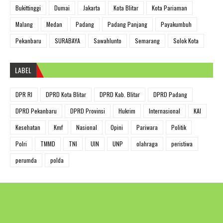
Bukittinggi
Dumai
Jakarta
Kota Blitar
Kota Pariaman
Malang
Medan
Padang
Padang Panjang
Payakumbuh
Pekanbaru
SURABAYA
Sawahlunto
Semarang
Solok Kota
LABEL
DPR RI
DPRD Kota Blitar
DPRD Kab. Blitar
DPRD Padang
DPRD Pekanbaru
DPRD Provinsi
Hukrim
Internasional
KAI
Kesehatan
Kmf
Nasional
Opini
Pariwara
Politik
Polri
TMMD
TNI
UIN
UNP
olahraga
peristiwa
perumda
polda