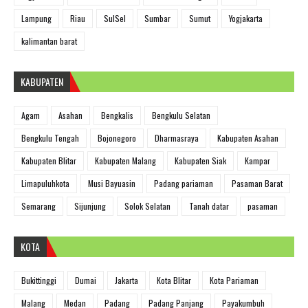
Lampung
Riau
SulSel
Sumbar
Sumut
Yogjakarta
kalimantan barat
KABUPATEN
Agam
Asahan
Bengkalis
Bengkulu Selatan
Bengkulu Tengah
Bojonegoro
Dharmasraya
Kabupaten Asahan
Kabupaten Blitar
Kabupaten Malang
Kabupaten Siak
Kampar
Limapuluhkota
Musi Bayuasin
Padang pariaman
Pasaman Barat
Semarang
Sijunjung
Solok Selatan
Tanah datar
pasaman
KOTA
Bukittinggi
Dumai
Jakarta
Kota Blitar
Kota Pariaman
Malang
Medan
Padang
Padang Panjang
Payakumbuh