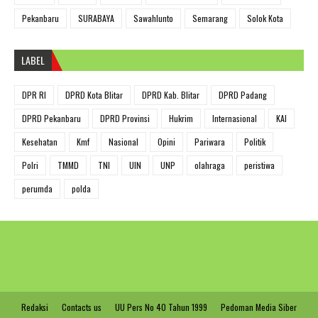
Pekanbaru
SURABAYA
Sawahlunto
Semarang
Solok Kota
LABEL
DPR RI
DPRD Kota Blitar
DPRD Kab. Blitar
DPRD Padang
DPRD Pekanbaru
DPRD Provinsi
Hukrim
Internasional
KAI
Kesehatan
Kmf
Nasional
Opini
Pariwara
Politik
Polri
TMMD
TNI
UIN
UNP
olahraga
peristiwa
perumda
polda
Redaksi
Contacts us
UU Pers No 40 Tahun 1999
Pedoman Media Siber