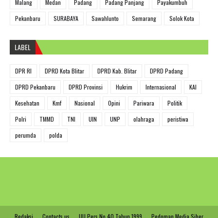
Malang
Medan
Padang
Padang Panjang
Payakumbuh
Pekanbaru
SURABAYA
Sawahlunto
Semarang
Solok Kota
LABEL
DPR RI
DPRD Kota Blitar
DPRD Kab. Blitar
DPRD Padang
DPRD Pekanbaru
DPRD Provinsi
Hukrim
Internasional
KAI
Kesehatan
Kmf
Nasional
Opini
Pariwara
Politik
Polri
TMMD
TNI
UIN
UNP
olahraga
peristiwa
perumda
polda
Redaksi
Contacts us
UU Pers No 40 Tahun 1999
Pedoman Media Siber