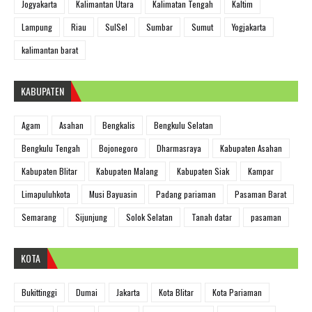
Jogyakarta
Kalimantan Utara
Kalimatan Tengah
Kaltim
Lampung
Riau
SulSel
Sumbar
Sumut
Yogjakarta
kalimantan barat
KABUPATEN
Agam
Asahan
Bengkalis
Bengkulu Selatan
Bengkulu Tengah
Bojonegoro
Dharmasraya
Kabupaten Asahan
Kabupaten Blitar
Kabupaten Malang
Kabupaten Siak
Kampar
Limapuluhkota
Musi Bayuasin
Padang pariaman
Pasaman Barat
Semarang
Sijunjung
Solok Selatan
Tanah datar
pasaman
KOTA
Bukittinggi
Dumai
Jakarta
Kota Blitar
Kota Pariaman