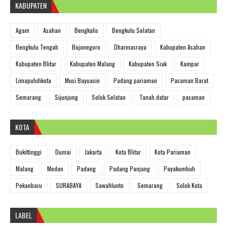
KABUPATEN
Agam
Asahan
Bengkalis
Bengkulu Selatan
Bengkulu Tengah
Bojonegoro
Dharmasraya
Kabupaten Asahan
Kabupaten Blitar
Kabupaten Malang
Kabupaten Siak
Kampar
Limapuluhkota
Musi Bayuasin
Padang pariaman
Pasaman Barat
Semarang
Sijunjung
Solok Selatan
Tanah datar
pasaman
KOTA
Bukittinggi
Dumai
Jakarta
Kota Blitar
Kota Pariaman
Malang
Medan
Padang
Padang Panjang
Payakumbuh
Pekanbaru
SURABAYA
Sawahlunto
Semarang
Solok Kota
LABEL