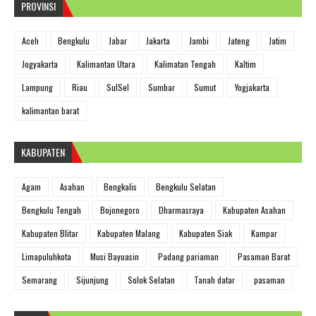
PROVINSI
Aceh
Bengkulu
Jabar
Jakarta
Jambi
Jateng
Jatim
Jogyakarta
Kalimantan Utara
Kalimatan Tengah
Kaltim
Lampung
Riau
SulSel
Sumbar
Sumut
Yogjakarta
kalimantan barat
KABUPATEN
Agam
Asahan
Bengkalis
Bengkulu Selatan
Bengkulu Tengah
Bojonegoro
Dharmasraya
Kabupaten Asahan
Kabupaten Blitar
Kabupaten Malang
Kabupaten Siak
Kampar
Limapuluhkota
Musi Bayuasin
Padang pariaman
Pasaman Barat
Semarang
Sijunjung
Solok Selatan
Tanah datar
pasaman