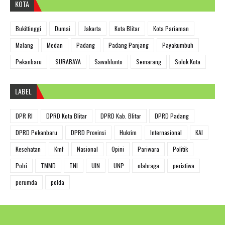
KOTA
Bukittinggi
Dumai
Jakarta
Kota Blitar
Kota Pariaman
Malang
Medan
Padang
Padang Panjang
Payakumbuh
Pekanbaru
SURABAYA
Sawahlunto
Semarang
Solok Kota
LABEL
DPR RI
DPRD Kota Blitar
DPRD Kab. Blitar
DPRD Padang
DPRD Pekanbaru
DPRD Provinsi
Hukrim
Internasional
KAI
Kesehatan
Kmf
Nasional
Opini
Pariwara
Politik
Polri
TMMD
TNI
UIN
UNP
olahraga
peristiwa
perumda
polda