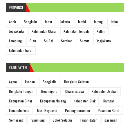
PROVINSI
Aceh
Bengkulu
Jabar
Jakarta
Jambi
Jateng
Jatim
Jogyakarta
Kalimantan Utara
Kalimatan Tengah
Kaltim
Lampung
Riau
SulSel
Sumbar
Sumut
Yogjakarta
kalimantan barat
KABUPATEN
Agam
Asahan
Bengkalis
Bengkulu Selatan
Bengkulu Tengah
Bojonegoro
Dharmasraya
Kabupaten Asahan
Kabupaten Blitar
Kabupaten Malang
Kabupaten Siak
Kampar
Limapuluhkota
Musi Bayuasin
Padang pariaman
Pasaman Barat
Semarang
Sijunjung
Solok Selatan
Tanah datar
pasaman