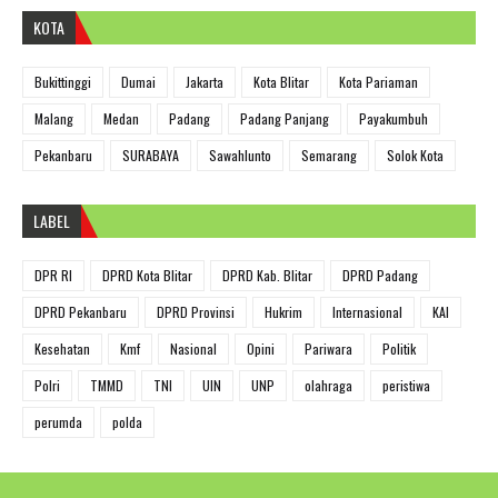
KOTA
Bukittinggi
Dumai
Jakarta
Kota Blitar
Kota Pariaman
Malang
Medan
Padang
Padang Panjang
Payakumbuh
Pekanbaru
SURABAYA
Sawahlunto
Semarang
Solok Kota
LABEL
DPR RI
DPRD Kota Blitar
DPRD Kab. Blitar
DPRD Padang
DPRD Pekanbaru
DPRD Provinsi
Hukrim
Internasional
KAI
Kesehatan
Kmf
Nasional
Opini
Pariwara
Politik
Polri
TMMD
TNI
UIN
UNP
olahraga
peristiwa
perumda
polda