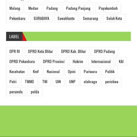
Malang
Medan
Padang
Padang Panjang
Payakumbuh
Pekanbaru
SURABAYA
Sawahlunto
Semarang
Solok Kota
LABEL
DPR RI
DPRD Kota Blitar
DPRD Kab. Blitar
DPRD Padang
DPRD Pekanbaru
DPRD Provinsi
Hukrim
Internasional
KAI
Kesehatan
Kmf
Nasional
Opini
Pariwara
Politik
Polri
TMMD
TNI
UIN
UNP
olahraga
peristiwa
perumda
polda