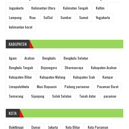
Jogyakarta
Kalimantan Utara
Kalimatan Tengah
Kaltim
Lampung
Riau
SulSel
Sumbar
Sumut
Yogjakarta
kalimantan barat
KABUPATEN
Agam
Asahan
Bengkalis
Bengkulu Selatan
Bengkulu Tengah
Bojonegoro
Dharmasraya
Kabupaten Asahan
Kabupaten Blitar
Kabupaten Malang
Kabupaten Siak
Kampar
Limapuluhkota
Musi Bayuasin
Padang pariaman
Pasaman Barat
Semarang
Sijunjung
Solok Selatan
Tanah datar
pasaman
KOTA
Bukittinggi
Dumai
Jakarta
Kota Blitar
Kota Pariaman