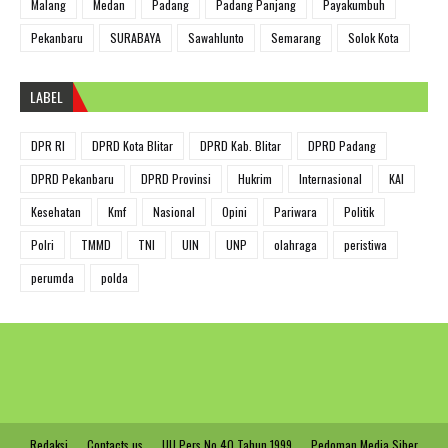
Malang
Medan
Padang
Padang Panjang
Payakumbuh
Pekanbaru
SURABAYA
Sawahlunto
Semarang
Solok Kota
LABEL
DPR RI
DPRD Kota Blitar
DPRD Kab. Blitar
DPRD Padang
DPRD Pekanbaru
DPRD Provinsi
Hukrim
Internasional
KAI
Kesehatan
Kmf
Nasional
Opini
Pariwara
Politik
Polri
TMMD
TNI
UIN
UNP
olahraga
peristiwa
perumda
polda
Redaksi
Contacts us
UU Pers No 40 Tahun 1999
Pedoman Media Siber