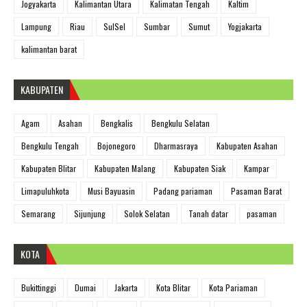
Jogyakarta
Kalimantan Utara
Kalimatan Tengah
Kaltim
Lampung
Riau
SulSel
Sumbar
Sumut
Yogjakarta
kalimantan barat
KABUPATEN
Agam
Asahan
Bengkalis
Bengkulu Selatan
Bengkulu Tengah
Bojonegoro
Dharmasraya
Kabupaten Asahan
Kabupaten Blitar
Kabupaten Malang
Kabupaten Siak
Kampar
Limapuluhkota
Musi Bayuasin
Padang pariaman
Pasaman Barat
Semarang
Sijunjung
Solok Selatan
Tanah datar
pasaman
KOTA
Bukittinggi
Dumai
Jakarta
Kota Blitar
Kota Pariaman