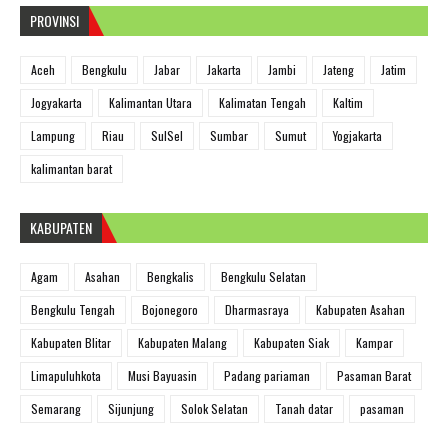
PROVINSI
Aceh
Bengkulu
Jabar
Jakarta
Jambi
Jateng
Jatim
Jogyakarta
Kalimantan Utara
Kalimatan Tengah
Kaltim
Lampung
Riau
SulSel
Sumbar
Sumut
Yogjakarta
kalimantan barat
KABUPATEN
Agam
Asahan
Bengkalis
Bengkulu Selatan
Bengkulu Tengah
Bojonegoro
Dharmasraya
Kabupaten Asahan
Kabupaten Blitar
Kabupaten Malang
Kabupaten Siak
Kampar
Limapuluhkota
Musi Bayuasin
Padang pariaman
Pasaman Barat
Semarang
Sijunjung
Solok Selatan
Tanah datar
pasaman