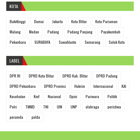
KOTA
Bukittinggi
Dumai
Jakarta
Kota Blitar
Kota Pariaman
Malang
Medan
Padang
Padang Panjang
Payakumbuh
Pekanbaru
SURABAYA
Sawahlunto
Semarang
Solok Kota
LABEL
DPR RI
DPRD Kota Blitar
DPRD Kab. Blitar
DPRD Padang
DPRD Pekanbaru
DPRD Provinsi
Hukrim
Internasional
KAI
Kesehatan
Kmf
Nasional
Opini
Pariwara
Politik
Polri
TMMD
TNI
UIN
UNP
olahraga
peristiwa
perumda
polda