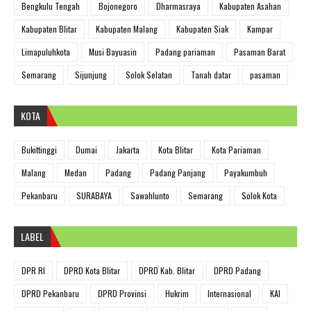
Bengkulu Tengah
Bojonegoro
Dharmasraya
Kabupaten Asahan
Kabupaten Blitar
Kabupaten Malang
Kabupaten Siak
Kampar
Limapuluhkota
Musi Bayuasin
Padang pariaman
Pasaman Barat
Semarang
Sijunjung
Solok Selatan
Tanah datar
pasaman
KOTA
Bukittinggi
Dumai
Jakarta
Kota Blitar
Kota Pariaman
Malang
Medan
Padang
Padang Panjang
Payakumbuh
Pekanbaru
SURABAYA
Sawahlunto
Semarang
Solok Kota
LABEL
DPR RI
DPRD Kota Blitar
DPRD Kab. Blitar
DPRD Padang
DPRD Pekanbaru
DPRD Provinsi
Hukrim
Internasional
KAI