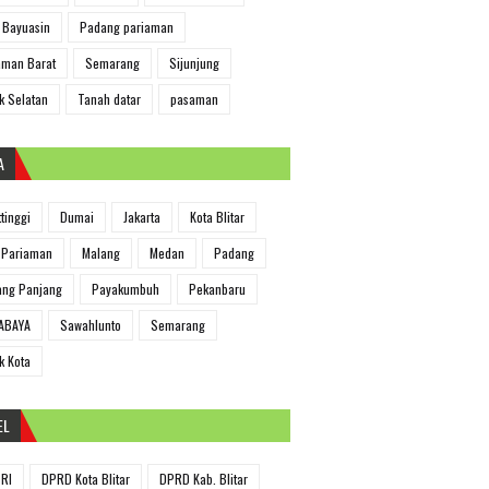
 Bayuasin
Padang pariaman
man Barat
Semarang
Sijunjung
k Selatan
Tanah datar
pasaman
A
ttinggi
Dumai
Jakarta
Kota Blitar
 Pariaman
Malang
Medan
Padang
ng Panjang
Payakumbuh
Pekanbaru
ABAYA
Sawahlunto
Semarang
k Kota
EL
RI
DPRD Kota Blitar
DPRD Kab. Blitar