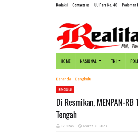
Redaksi
Contacts us
UU Pers No. 40
Pedoman M
HOME
NASIONAL
TNI
POL
Beranda
|
Bengkulu
BENGKULU
Di Resmikan, MENPAN-RB T
Tengah
G18R4N
Maret 30, 2023