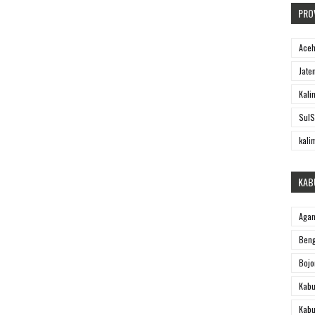
PRO
Ace
Jate
Kali
SulS
kali
KAB
Aga
Beng
Bojo
Kabu
Kabu