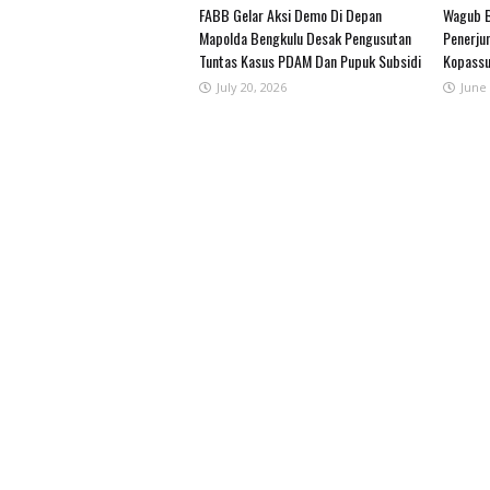
FABB Gelar Aksi Demo Di Depan
Wagub B
Mapolda Bengkulu Desak Pengusutan
Penerjun
Tuntas Kasus PDAM Dan Pupuk Subsidi
Kopassu
July 20, 2026
June 