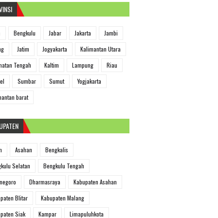
VINSI
h
Bengkulu
Jabar
Jakarta
Jambi
ng
Jatim
Jogyakarta
Kalimantan Utara
matan Tengah
Kaltim
Lampung
Riau
el
Sumbar
Sumut
Yogjakarta
mantan barat
UPATEN
m
Asahan
Bengkalis
kulu Selatan
Bengkulu Tengah
negoro
Dharmasraya
Kabupaten Asahan
paten Blitar
Kabupaten Malang
paten Siak
Kampar
Limapuluhkota