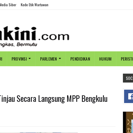
edia Siber
Kode Etik Wartawan
RI
PROVINSI
PARLEMEN
PENDIDIKAN
HUKUM
PERIST
SOC
injau Secara Langsung MPP Bengkulu