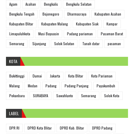
Agam
Asahan
Bengkalis
Bengkulu Selatan
Bengkulu Tengah
Bojonegoro
Dharmasraya
Kabupaten Asahan
Kabupaten Blitar
Kabupaten Malang
Kabupaten Siak
Kampar
Limapuluhkota
Musi Bayuasin
Padang pariaman
Pasaman Barat
Semarang
Sijunjung
Solok Selatan
Tanah datar
pasaman
KOTA
Bukittinggi
Dumai
Jakarta
Kota Blitar
Kota Pariaman
Malang
Medan
Padang
Padang Panjang
Payakumbuh
Pekanbaru
SURABAYA
Sawahlunto
Semarang
Solok Kota
LABEL
DPR RI
DPRD Kota Blitar
DPRD Kab. Blitar
DPRD Padang