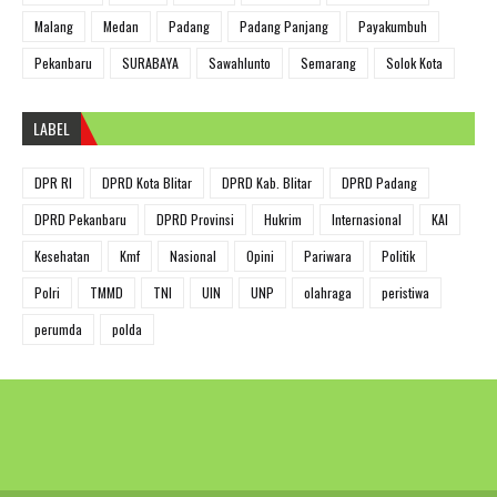
Malang
Medan
Padang
Padang Panjang
Payakumbuh
Pekanbaru
SURABAYA
Sawahlunto
Semarang
Solok Kota
LABEL
DPR RI
DPRD Kota Blitar
DPRD Kab. Blitar
DPRD Padang
DPRD Pekanbaru
DPRD Provinsi
Hukrim
Internasional
KAI
Kesehatan
Kmf
Nasional
Opini
Pariwara
Politik
Polri
TMMD
TNI
UIN
UNP
olahraga
peristiwa
perumda
polda