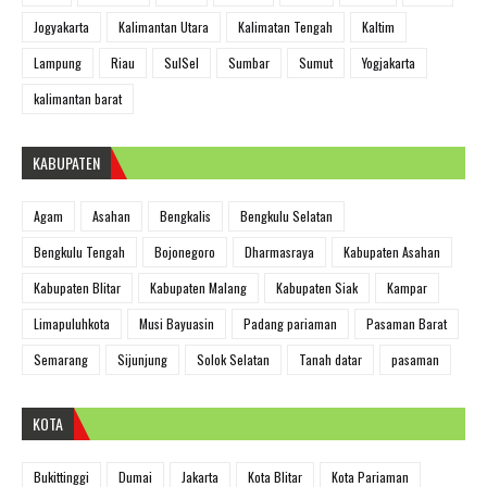
Jogyakarta
Kalimantan Utara
Kalimatan Tengah
Kaltim
Lampung
Riau
SulSel
Sumbar
Sumut
Yogjakarta
kalimantan barat
KABUPATEN
Agam
Asahan
Bengkalis
Bengkulu Selatan
Bengkulu Tengah
Bojonegoro
Dharmasraya
Kabupaten Asahan
Kabupaten Blitar
Kabupaten Malang
Kabupaten Siak
Kampar
Limapuluhkota
Musi Bayuasin
Padang pariaman
Pasaman Barat
Semarang
Sijunjung
Solok Selatan
Tanah datar
pasaman
KOTA
Bukittinggi
Dumai
Jakarta
Kota Blitar
Kota Pariaman