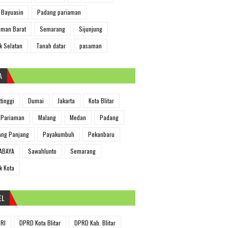
 Bayuasin
Padang pariaman
man Barat
Semarang
Sijunjung
k Selatan
Tanah datar
pasaman
A
ttinggi
Dumai
Jakarta
Kota Blitar
 Pariaman
Malang
Medan
Padang
ng Panjang
Payakumbuh
Pekanbaru
ABAYA
Sawahlunto
Semarang
k Kota
EL
RI
DPRD Kota Blitar
DPRD Kab. Blitar