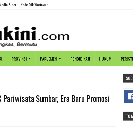
edia Siber
Kode Etik Wartawan
RI
PROVINSI
PARLEMEN
PENDIDIKAN
HUKUM
PERIST
SOC
 Pariwisata Sumbar, Era Baru Promosi
TOT