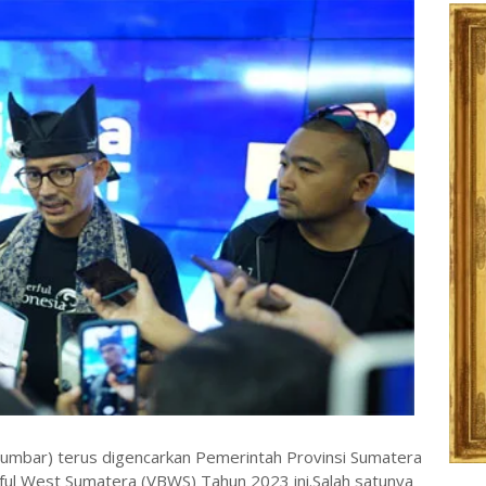
umbar) terus digencarkan Pemerintah Provinsi Sumatera
iful West Sumatera (VBWS) Tahun 2023 ini.Salah satunya