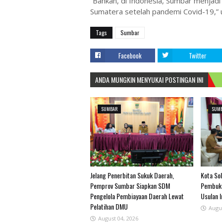
“Bahkan, di Indonesia, Sumbar menjadi 
Sumatera setelah pandemi Covid-19,”
Tags
Sumbar
Facebook
Twitter
ANDA MUNGKIN MENYUKAI POSTINGAN INI
SUMBAR
SUM
Jelang Penerbitan Sukuk Daerah,
Kota Sol
Pemprov Sumbar Siapkan SDM
Pembuka
Pengelola Pembiayaan Daerah Lewat
Usulan 
Pelatihan DMU
Augu
August 04, 2026