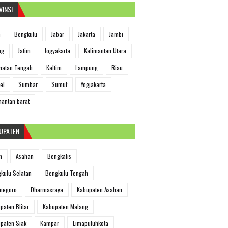
VINSI
h
Bengkulu
Jabar
Jakarta
Jambi
ng
Jatim
Jogyakarta
Kalimantan Utara
matan Tengah
Kaltim
Lampung
Riau
el
Sumbar
Sumut
Yogjakarta
mantan barat
UPATEN
m
Asahan
Bengkalis
kulu Selatan
Bengkulu Tengah
negoro
Dharmasraya
Kabupaten Asahan
paten Blitar
Kabupaten Malang
paten Siak
Kampar
Limapuluhkota