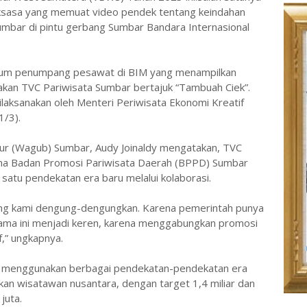
ksasa yang memuat video pendek tentang keindahan
umbar di pintu gerbang Sumbar Bandara Internasional
umum penumpang pesawat di BIM yang menampilkan
akan TVC Pariwisata Sumbar bertajuk “Tambuah Ciek”.
ilaksanakan oleh Menteri Periwisata Ekonomi Kreatif
1/3).
ur (Wagub) Sumbar, Audy Joinaldy mengatakan, TVC
ama Badan Promosi Pariwisata Daerah (BPPD) Sumbar
satu pendekatan era baru melalui kolaborasi.
yang kami dengung-dengungkan. Karena pemerintah punya
ama ini menjadi keren, karena menggabungkan promosi
,” ungkapnya.
i menggunakan berbagai pendekatan-pendekatan era
kan wisatawan nusantara, dengan target 1,4 miliar dan
juta.