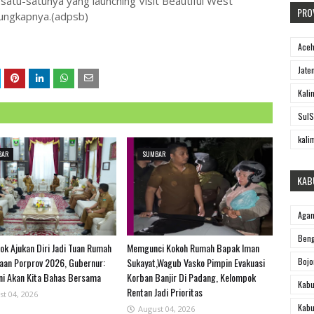
satu-satunya yang launching Visit Beautiful West
PRO
 ungkapnya.(adpsb)
Ace
Jate
Kali
SulS
kali
BAR
SUMBAR
KAB
Aga
Beng
ok Ajukan Diri Jadi Tuan Rumah
Memgunci Kokoh Rumah Bapak Iman
Bojo
an Porprov 2026, Gubernur:
Sukayat,Wagub Vasko Pimpin Evakuasi
Ini Akan Kita Bahas Bersama
Korban Banjir Di Padang, Kelompok
Kabu
Rentan Jadi Prioritas
st 04, 2026
Kabu
August 04, 2026