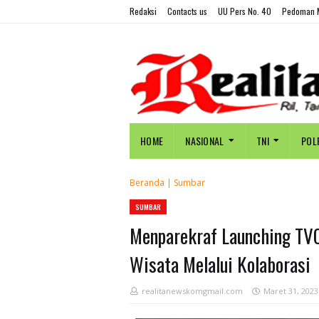
Redaksi
Contacts us
UU Pers No. 40
Pedoman M
HOME
NASIONAL
TNI
POL
Beranda
|
Sumbar
SUMBAR
Menparekraf Launching TVC
Wisata Melalui Kolaborasi
realitanewskomgmail.com
Maret 31, 2023