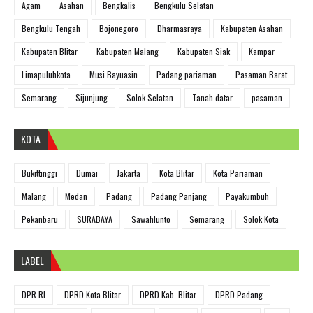
Agam
Asahan
Bengkalis
Bengkulu Selatan
Bengkulu Tengah
Bojonegoro
Dharmasraya
Kabupaten Asahan
Kabupaten Blitar
Kabupaten Malang
Kabupaten Siak
Kampar
Limapuluhkota
Musi Bayuasin
Padang pariaman
Pasaman Barat
Semarang
Sijunjung
Solok Selatan
Tanah datar
pasaman
KOTA
Bukittinggi
Dumai
Jakarta
Kota Blitar
Kota Pariaman
Malang
Medan
Padang
Padang Panjang
Payakumbuh
Pekanbaru
SURABAYA
Sawahlunto
Semarang
Solok Kota
LABEL
DPR RI
DPRD Kota Blitar
DPRD Kab. Blitar
DPRD Padang