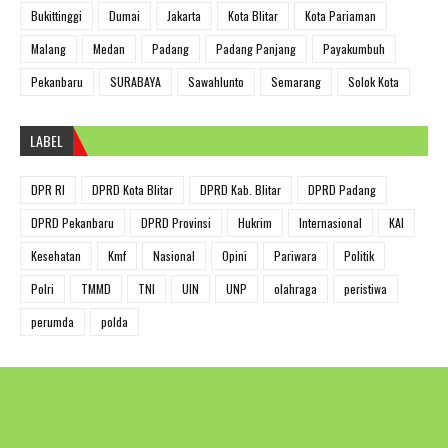
Bukittinggi
Dumai
Jakarta
Kota Blitar
Kota Pariaman
Malang
Medan
Padang
Padang Panjang
Payakumbuh
Pekanbaru
SURABAYA
Sawahlunto
Semarang
Solok Kota
LABEL
DPR RI
DPRD Kota Blitar
DPRD Kab. Blitar
DPRD Padang
DPRD Pekanbaru
DPRD Provinsi
Hukrim
Internasional
KAI
Kesehatan
Kmf
Nasional
Opini
Pariwara
Politik
Polri
TMMD
TNI
UIN
UNP
olahraga
peristiwa
perumda
polda