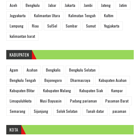
Aceh
Bengkulu
Jabar
Jakarta
Jambi
Jateng
Jatim
Jogyakarta
Kalimantan Utara
Kalimatan Tengah
Kaltim
Lampung
Riau
SulSel
Sumbar
Sumut
Yogjakarta
kalimantan barat
KABUPATEN
Agam
Asahan
Bengkalis
Bengkulu Selatan
Bengkulu Tengah
Bojonegoro
Dharmasraya
Kabupaten Asahan
Kabupaten Blitar
Kabupaten Malang
Kabupaten Siak
Kampar
Limapuluhkota
Musi Bayuasin
Padang pariaman
Pasaman Barat
Semarang
Sijunjung
Solok Selatan
Tanah datar
pasaman
KOTA