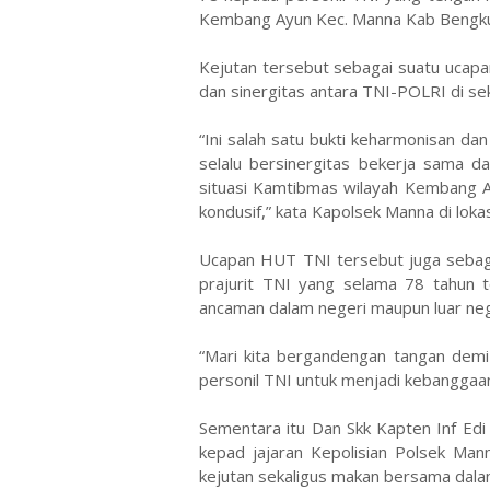
Kembang Ayun Kec. Manna Kab Bengkul
Kejutan tersebut sebagai suatu ucap
dan sinergitas antara TNI-POLRI di se
“Ini salah satu bukti keharmonisan
selalu bersinergitas bekerja sama da
situasi Kamtibmas wilayah Kembang 
kondusif,” kata Kapolsek Manna di lo
Ucapan HUT TNI tersebut juga sebaga
prajurit TNI yang selama 78 tahun 
ancaman dalam negeri maupun luar neg
“Mari kita bergandengan tangan dem
personil TNI untuk menjadi kebanggaan
Sementara itu Dan Skk Kapten Inf Edi
kepad jajaran Kepolisian Polsek Ma
kejutan sekaligus makan bersama dal