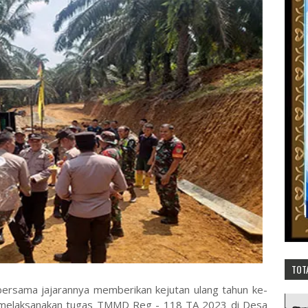
TOT
ersama jajarannya memberikan kejutan ulang tahun ke-
 melaksanakan tugas TMMD Reg - 118 TA 2023 di Desa