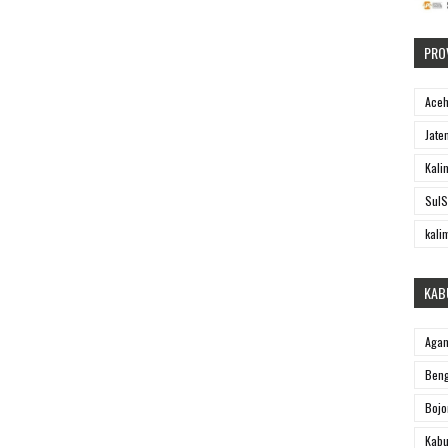
PRO
Ace
Jate
Kali
SulS
kali
KAB
Aga
Beng
Bojo
Kabu