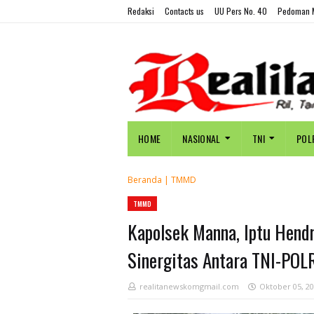
Redaksi
Contacts us
UU Pers No. 40
Pedoman M
HOME
NASIONAL
TNI
POL
Beranda
|
TMMD
TMMD
Kapolsek Manna, Iptu Hend
Sinergitas Antara TNI-POL
realitanewskomgmail.com
Oktober 05, 2