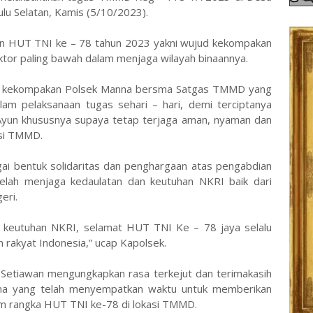
u Selatan, Kamis (5/10/2023).
an HUT TNI ke – 78 tahun 2023 yakni wujud kekompakan
ktor paling bawah dalam menjaga wilayah binaannya.
 dan kekompakan Polsek Manna bersma Satgas TMMD yang
lam pelaksanaan tugas sehari – hari, demi terciptanya
Ayun khususnya supaya tetap terjaga aman, nyaman dan
kasi TMMD.
i bentuk solidaritas dan penghargaan atas pengabdian
telah menjaga kedaulatan dan keutuhan NKRI baik dari
eri.
i keutuhan NKRI, selamat HUT TNI Ke – 78 jaya selalu
 rakyat Indonesia,” ucap Kapolsek.
 Setiawan mengungkapkan rasa terkejut dan terimakasih
nna yang telah menyempatkan waktu untuk memberikan
am rangka HUT TNI ke-78 di lokasi TMMD.