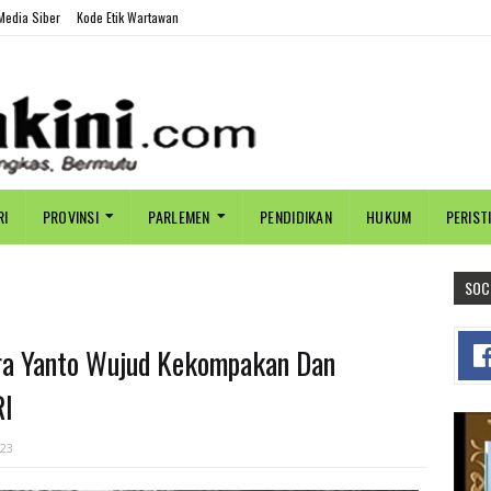
edia Siber
Kode Etik Wartawan
RI
PROVINSI
PARLEMEN
PENDIDIKAN
HUKUM
PERIST
SOC
ra Yanto Wujud Kekompakan Dan
RI
023