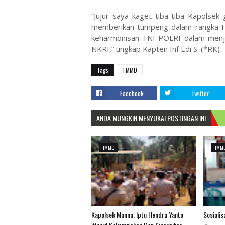
“Jujur saya kaget tiba-tiba Kapols
memberikan tumpeng dalam rangka HU
keharmonisan TNI-POLRI dalam menja
NKRI,” ungkap Kapten Inf Edi S. (*RK)
Tags
TMMD
Facebook
Twitter
ANDA MUNGKIN MENYUKAI POSTINGAN INI
TMMD
TMM
Kapolsek Manna, Iptu Hendra Yanto
Sosiali