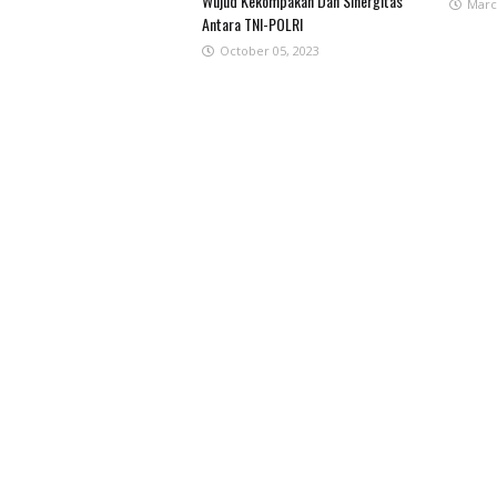
Wujud Kekompakan Dan Sinergitas
Marc
Antara TNI-POLRI
October 05, 2023