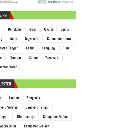
VINSI
h
Bengkulu
Jabar
Jakarta
Jambi
ng
Jatim
Jogyakarta
Kalimantan Utara
matan Tengah
Kaltim
Lampung
Riau
el
Sumbar
Sumut
Yogjakarta
mantan barat
UPATEN
m
Asahan
Bengkalis
kulu Selatan
Bengkulu Tengah
negoro
Dharmasraya
Kabupaten Asahan
paten Blitar
Kabupaten Malang