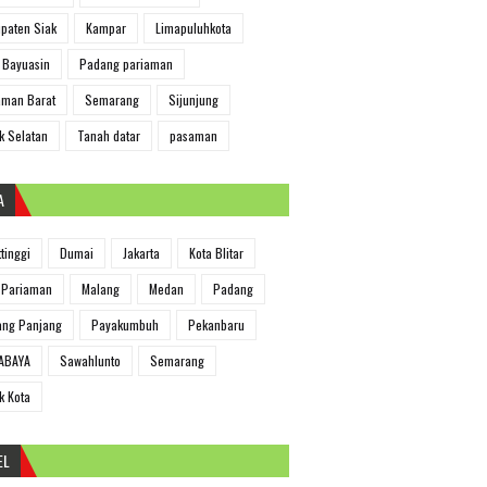
paten Siak
Kampar
Limapuluhkota
 Bayuasin
Padang pariaman
man Barat
Semarang
Sijunjung
k Selatan
Tanah datar
pasaman
A
ttinggi
Dumai
Jakarta
Kota Blitar
 Pariaman
Malang
Medan
Padang
ng Panjang
Payakumbuh
Pekanbaru
ABAYA
Sawahlunto
Semarang
k Kota
EL