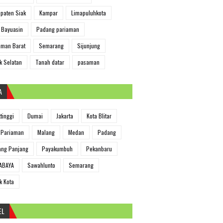
paten Siak
Kampar
Limapuluhkota
 Bayuasin
Padang pariaman
man Barat
Semarang
Sijunjung
k Selatan
Tanah datar
pasaman
A
ttinggi
Dumai
Jakarta
Kota Blitar
 Pariaman
Malang
Medan
Padang
ng Panjang
Payakumbuh
Pekanbaru
ABAYA
Sawahlunto
Semarang
k Kota
EL