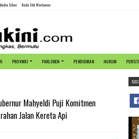
edia Siber
Kode Etik Wartawan
RI
PROVINSI
PARLEMEN
PENDIDIKAN
HUKUM
PERIST
SOC
Gubernur Mahyeldi Puji Komitmen
rahan Jalan Kereta Api