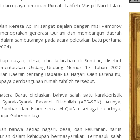
at dari upaya pendirian Rumah Tahfizh Masjid Nurul Islam
Jalan Kereta Api ini sangat sejalan dengan misi Pemprov
menciptakan generasi Qur'ani dan membangun daerah
r dalam sambutannya pada acara peletakan batu pertama
2024).
iap nagari, desa, dan kelurahan di Sumbar, disebut
lementasikan Undang-Undang Nomor 17 Tahun 2022
ran Daerah tentang Babaliak ka Nagari. Oleh karena itu,
paya pembangunan rumah tahfizh tersebut.
era Barat dijelaskan bahwa salah satu karakteristik
yarak-Syarak Basandi Kitabullah (ABS-SBK). Artinya,
Sumbar dan Islam serta Al-Qur'an sebagai sendinya,
ujar Gubernur lagi.
an bahwa setiap nagari, desa, dan kelurahan, harus
r'an dalam kehidupan bermasyarakat. Termasuk salah