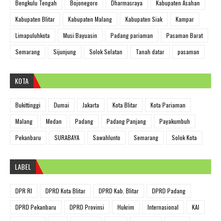
Bengkulu Tengah
Bojonegoro
Dharmasraya
Kabupaten Asahan
Kabupaten Blitar
Kabupaten Malang
Kabupaten Siak
Kampar
Limapuluhkota
Musi Bayuasin
Padang pariaman
Pasaman Barat
Semarang
Sijunjung
Solok Selatan
Tanah datar
pasaman
KOTA
Bukittinggi
Dumai
Jakarta
Kota Blitar
Kota Pariaman
Malang
Medan
Padang
Padang Panjang
Payakumbuh
Pekanbaru
SURABAYA
Sawahlunto
Semarang
Solok Kota
LABEL
DPR RI
DPRD Kota Blitar
DPRD Kab. Blitar
DPRD Padang
DPRD Pekanbaru
DPRD Provinsi
Hukrim
Internasional
KAI