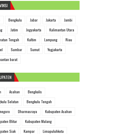
VINSI
h
Bengkulu
Jabar
Jakarta
Jambi
ng
Jatim
Jogyakarta
Kalimantan Utara
matan Tengah
Kaltim
Lampung
Riau
el
Sumbar
Sumut
Yogjakarta
mantan barat
UPATEN
m
Asahan
Bengkalis
kulu Selatan
Bengkulu Tengah
negoro
Dharmasraya
Kabupaten Asahan
paten Blitar
Kabupaten Malang
paten Siak
Kampar
Limapuluhkota