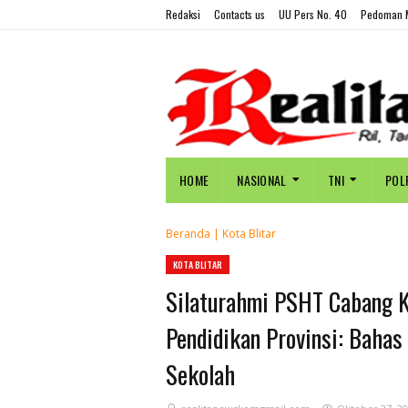
Redaksi
Contacts us
UU Pers No. 40
Pedoman M
HOME
NASIONAL
TNI
POL
Beranda
|
Kota Blitar
KOTA BLITAR
Silaturahmi PSHT Cabang K
Pendidikan Provinsi: Bahas
Sekolah