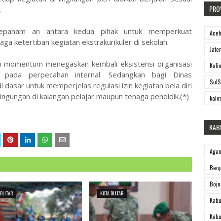
PRO
.
esepaham an antara kedua pihak untuk memperkuat
Ace
a ketertiban kegiatan ekstrakurikuler di sekolah.
Jate
di momentum menegaskan kembali eksistensi organisasi
Kali
n pada perpecahan internal. Sedangkan bagi Dinas
SulS
i dasar untuk memperjelas regulasi izin kegiatan bela diri
ingungan di kalangan pelajar maupun tenaga pendidik.(*)
kali
KAB
Aga
Beng
Bojo
 BLITAR
KOTA BLITAR
Kabu
Kabu