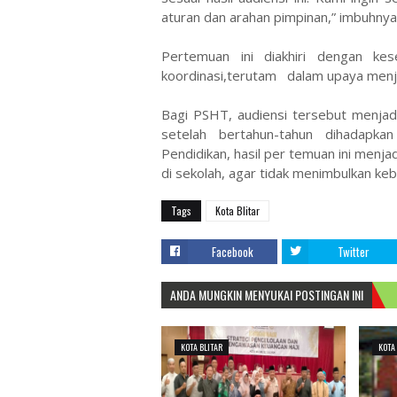
aturan dan arahan pimpinan,” imbuhnya
Pertemuan ini diakhiri dengan k
koordinasi,terutam dalam upaya menjag
Bagi PSHT, audiensi tersebut menja
setelah bertahun-tahun dihadapka
Pendidikan, hasil per temuan ini menjad
di sekolah, agar tidak menimbulkan keb
Tags
Kota Blitar
Facebook
Twitter
ANDA MUNGKIN MENYUKAI POSTINGAN INI
KOTA BLITAR
KOTA