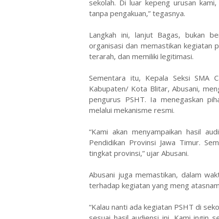
sekolah. Di luar kepeng urusan kami
tanpa pengakuan,” tegasnya.
Langkah ini, lanjut Bagas, bukan 
organisasi dan memastikan kegiatan p
terarah, dan memiliki legitimasi.
Sementara itu, Kepala Seksi SMA C
Kabupaten/ Kota Blitar, Abusani, men
pengurus PSHT. Ia menegaskan pihak
melalui mekanisme resmi.
“Kami akan menyampaikan hasil audi
Pendidikan Provinsi Jawa Timur. Se
tingkat provinsi,” ujar Abusani.
Abusani juga memastikan, dalam wakt
terhadap kegiatan yang meng atasnama
“Kalau nanti ada kegiatan PSHT di seko
sesuai hasil audiensi ini. Kami ingin 