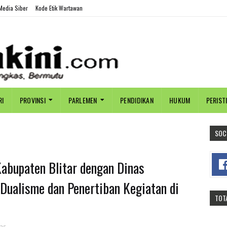
edia Siber
Kode Etik Wartawan
RI
PROVINSI
PARLEMEN
PENDIDIKAN
HUKUM
PERIST
SOC
abupaten Blitar dengan Dinas
 Dualisme dan Penertiban Kegiatan di
TOT