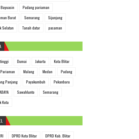
 Bayuasin
Padang pariaman
man Barat
Semarang
Sijunjung
k Selatan
Tanah datar
pasaman
A
ttinggi
Dumai
Jakarta
Kota Blitar
 Pariaman
Malang
Medan
Padang
ng Panjang
Payakumbuh
Pekanbaru
ABAYA
Sawahlunto
Semarang
k Kota
EL
RI
DPRD Kota Blitar
DPRD Kab. Blitar