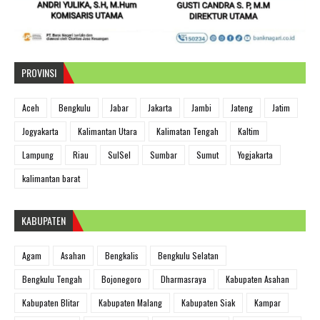
PROVINSI
Aceh
Bengkulu
Jabar
Jakarta
Jambi
Jateng
Jatim
Jogyakarta
Kalimantan Utara
Kalimatan Tengah
Kaltim
Lampung
Riau
SulSel
Sumbar
Sumut
Yogjakarta
kalimantan barat
KABUPATEN
Agam
Asahan
Bengkalis
Bengkulu Selatan
Bengkulu Tengah
Bojonegoro
Dharmasraya
Kabupaten Asahan
Kabupaten Blitar
Kabupaten Malang
Kabupaten Siak
Kampar