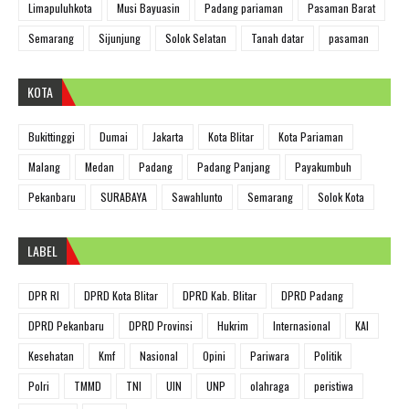
Limapuluhkota
Musi Bayuasin
Padang pariaman
Pasaman Barat
Semarang
Sijunjung
Solok Selatan
Tanah datar
pasaman
KOTA
Bukittinggi
Dumai
Jakarta
Kota Blitar
Kota Pariaman
Malang
Medan
Padang
Padang Panjang
Payakumbuh
Pekanbaru
SURABAYA
Sawahlunto
Semarang
Solok Kota
LABEL
DPR RI
DPRD Kota Blitar
DPRD Kab. Blitar
DPRD Padang
DPRD Pekanbaru
DPRD Provinsi
Hukrim
Internasional
KAI
Kesehatan
Kmf
Nasional
Opini
Pariwara
Politik
Polri
TMMD
TNI
UIN
UNP
olahraga
peristiwa