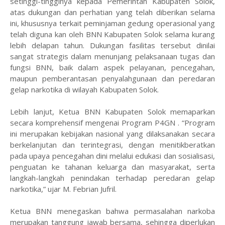
setinggi-tingginya kepada Pemerintah Kabupaten Solok,
atas dukungan dan perhatian yang telah diberikan selama
ini, khususnya terkait peminjaman gedung operasional yang
telah diguna kan oleh BNN Kabupaten Solok selama kurang
lebih delapan tahun. Dukungan fasilitas tersebut dinilai
sangat strategis dalam menunjang pelaksanaan tugas dan
fungsi BNN, baik dalam aspek pelayanan, pencegahan,
maupun pemberantasan penyalahgunaan dan peredaran
gelap narkotika di wilayah Kabupaten Solok.
Lebih lanjut, Ketua BNN Kabupaten Solok memaparkan
secara komprehensif mengenai Program P4GN . “Program
ini merupakan kebijakan nasional yang dilaksanakan secara
berkelanjutan dan terintegrasi, dengan menitikberatkan
pada upaya pencegahan dini melalui edukasi dan sosialisasi,
penguatan ke tahanan keluarga dan masyarakat, serta
langkah-langkah penindakan terhadap peredaran gelap
narkotika,” ujar M. Febrian Jufril.
Ketua BNN menegaskan bahwa permasalahan narkoba
merupakan tanggung jawab bersama, sehingga diperlukan