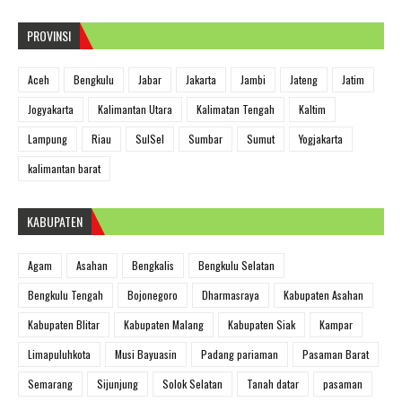
PROVINSI
Aceh
Bengkulu
Jabar
Jakarta
Jambi
Jateng
Jatim
Jogyakarta
Kalimantan Utara
Kalimatan Tengah
Kaltim
Lampung
Riau
SulSel
Sumbar
Sumut
Yogjakarta
kalimantan barat
KABUPATEN
Agam
Asahan
Bengkalis
Bengkulu Selatan
Bengkulu Tengah
Bojonegoro
Dharmasraya
Kabupaten Asahan
Kabupaten Blitar
Kabupaten Malang
Kabupaten Siak
Kampar
Limapuluhkota
Musi Bayuasin
Padang pariaman
Pasaman Barat
Semarang
Sijunjung
Solok Selatan
Tanah datar
pasaman