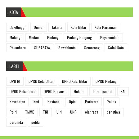
KOTA
Bukittinggi
Dumai
Jakarta
Kota Blitar
Kota Pariaman
Malang
Medan
Padang
Padang Panjang
Payakumbuh
Pekanbaru
SURABAYA
Sawahlunto
Semarang
Solok Kota
LABEL
DPR RI
DPRD Kota Blitar
DPRD Kab. Blitar
DPRD Padang
DPRD Pekanbaru
DPRD Provinsi
Hukrim
Internasional
KAI
Kesehatan
Kmf
Nasional
Opini
Pariwara
Politik
Polri
TMMD
TNI
UIN
UNP
olahraga
peristiwa
perumda
polda