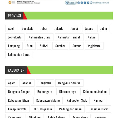
PROVINSI
Aceh
Bengkulu
Jabar
Jakarta
Jambi
Jateng
Jatim
Jogyakarta
Kalimantan Utara
Kalimatan Tengah
Kaltim
Lampung
Riau
SulSel
Sumbar
Sumut
Yogjakarta
kalimantan barat
KABUPATEN
Agam
Asahan
Bengkalis
Bengkulu Selatan
Bengkulu Tengah
Bojonegoro
Dharmasraya
Kabupaten Asahan
Kabupaten Blitar
Kabupaten Malang
Kabupaten Siak
Kampar
Limapuluhkota
Musi Bayuasin
Padang pariaman
Pasaman Barat
Semarang
Sijunjung
Solok Selatan
Tanah datar
pasaman