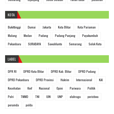
KOTA
Bukittinggi
Dumai
Jakarta
Kota Blitar
Kota Pariaman
Malang
Medan
Padang
Padang Panjang
Payakumbuh
Pekanbaru
SURABAYA
Sawahlunto
Semarang
Solok Kota
LABEL
DPR RI
DPRD Kota Blitar
DPRD Kab. Blitar
DPRD Padang
DPRD Pekanbaru
DPRD Provinsi
Hukrim
Internasional
KAI
Kesehatan
Kmf
Nasional
Opini
Pariwara
Politik
Polri
TMMD
TNI
UIN
UNP
olahraga
peristiwa
perumda
polda