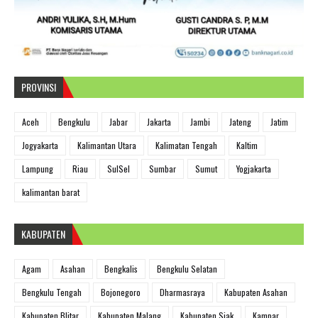
PROVINSI
Aceh
Bengkulu
Jabar
Jakarta
Jambi
Jateng
Jatim
Jogyakarta
Kalimantan Utara
Kalimatan Tengah
Kaltim
Lampung
Riau
SulSel
Sumbar
Sumut
Yogjakarta
kalimantan barat
KABUPATEN
Agam
Asahan
Bengkalis
Bengkulu Selatan
Bengkulu Tengah
Bojonegoro
Dharmasraya
Kabupaten Asahan
Kabupaten Blitar
Kabupaten Malang
Kabupaten Siak
Kampar