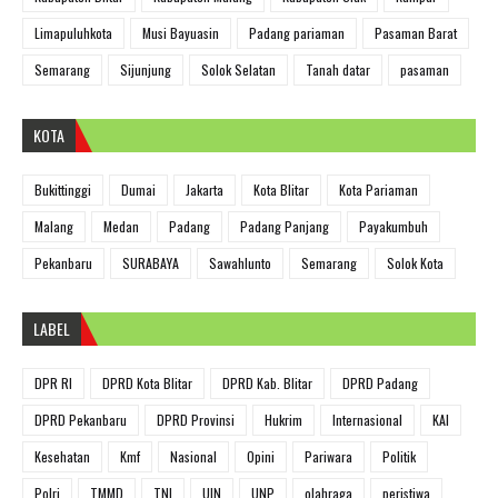
Limapuluhkota
Musi Bayuasin
Padang pariaman
Pasaman Barat
Semarang
Sijunjung
Solok Selatan
Tanah datar
pasaman
KOTA
Bukittinggi
Dumai
Jakarta
Kota Blitar
Kota Pariaman
Malang
Medan
Padang
Padang Panjang
Payakumbuh
Pekanbaru
SURABAYA
Sawahlunto
Semarang
Solok Kota
LABEL
DPR RI
DPRD Kota Blitar
DPRD Kab. Blitar
DPRD Padang
DPRD Pekanbaru
DPRD Provinsi
Hukrim
Internasional
KAI
Kesehatan
Kmf
Nasional
Opini
Pariwara
Politik
Polri
TMMD
TNI
UIN
UNP
olahraga
peristiwa