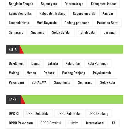
Bengkulu Tengah
Bojonegoro
Dharmasraya
Kabupaten Asahan
Kabupaten Blitar
Kabupaten Malang
Kabupaten Siak
Kampar
Limapuluhkota
Musi Bayuasin
Padang pariaman
Pasaman Barat
Semarang
Sijunjung
Solok Selatan
Tanah datar
pasaman
KOTA
Bukittinggi
Dumai
Jakarta
Kota Blitar
Kota Pariaman
Malang
Medan
Padang
Padang Panjang
Payakumbuh
Pekanbaru
SURABAYA
Sawahlunto
Semarang
Solok Kota
LABEL
DPR RI
DPRD Kota Blitar
DPRD Kab. Blitar
DPRD Padang
DPRD Pekanbaru
DPRD Provinsi
Hukrim
Internasional
KAI