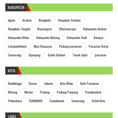
KABUPATEN
Agam
Asahan
Bengkalis
Bengkulu Selatan
Bengkulu Tengah
Bojonegoro
Dharmasraya
Kabupaten Asahan
Kabupaten Blitar
Kabupaten Malang
Kabupaten Siak
Kampar
Limapuluhkota
Musi Bayuasin
Padang pariaman
Pasaman Barat
Semarang
Sijunjung
Solok Selatan
Tanah datar
pasaman
KOTA
Bukittinggi
Dumai
Jakarta
Kota Blitar
Kota Pariaman
Malang
Medan
Padang
Padang Panjang
Payakumbuh
Pekanbaru
SURABAYA
Sawahlunto
Semarang
Solok Kota
LABEL