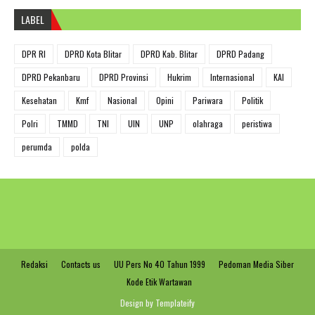
LABEL
DPR RI
DPRD Kota Blitar
DPRD Kab. Blitar
DPRD Padang
DPRD Pekanbaru
DPRD Provinsi
Hukrim
Internasional
KAI
Kesehatan
Kmf
Nasional
Opini
Pariwara
Politik
Polri
TMMD
TNI
UIN
UNP
olahraga
peristiwa
perumda
polda
Redaksi
Contacts us
UU Pers No 40 Tahun 1999
Pedoman Media Siber
Kode Etik Wartawan
Design by
Templateify