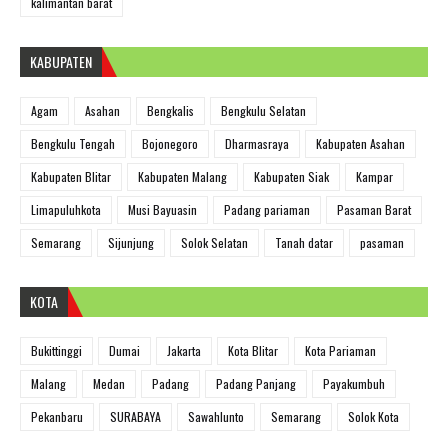
kalimantan barat
KABUPATEN
Agam
Asahan
Bengkalis
Bengkulu Selatan
Bengkulu Tengah
Bojonegoro
Dharmasraya
Kabupaten Asahan
Kabupaten Blitar
Kabupaten Malang
Kabupaten Siak
Kampar
Limapuluhkota
Musi Bayuasin
Padang pariaman
Pasaman Barat
Semarang
Sijunjung
Solok Selatan
Tanah datar
pasaman
KOTA
Bukittinggi
Dumai
Jakarta
Kota Blitar
Kota Pariaman
Malang
Medan
Padang
Padang Panjang
Payakumbuh
Pekanbaru
SURABAYA
Sawahlunto
Semarang
Solok Kota