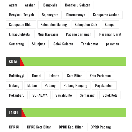
Agam
Asahan
Bengkalis
Bengkulu Selatan
Bengkulu Tengah
Bojonegoro
Dharmasraya
Kabupaten Asahan
Kabupaten Blitar
Kabupaten Malang
Kabupaten Siak
Kampar
Limapuluhkota
Musi Bayuasin
Padang pariaman
Pasaman Barat
Semarang
Sijunjung
Solok Selatan
Tanah datar
pasaman
KOTA
Bukittinggi
Dumai
Jakarta
Kota Blitar
Kota Pariaman
Malang
Medan
Padang
Padang Panjang
Payakumbuh
Pekanbaru
SURABAYA
Sawahlunto
Semarang
Solok Kota
LABEL
DPR RI
DPRD Kota Blitar
DPRD Kab. Blitar
DPRD Padang