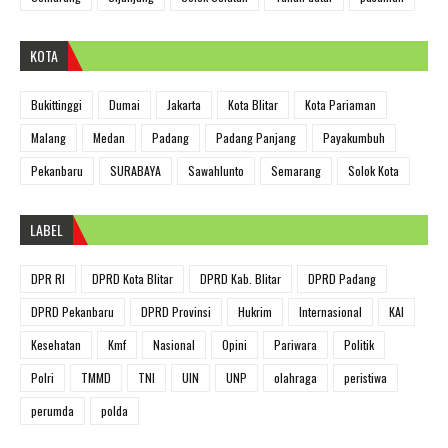
KOTA
Bukittinggi
Dumai
Jakarta
Kota Blitar
Kota Pariaman
Malang
Medan
Padang
Padang Panjang
Payakumbuh
Pekanbaru
SURABAYA
Sawahlunto
Semarang
Solok Kota
LABEL
DPR RI
DPRD Kota Blitar
DPRD Kab. Blitar
DPRD Padang
DPRD Pekanbaru
DPRD Provinsi
Hukrim
Internasional
KAI
Kesehatan
Kmf
Nasional
Opini
Pariwara
Politik
Polri
TMMD
TNI
UIN
UNP
olahraga
peristiwa
perumda
polda