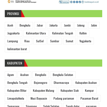
PROVINSI
Aceh
Bengkulu
Jabar
Jakarta
Jambi
Jateng
Jatim
Jogyakarta
Kalimantan Utara
Kalimatan Tengah
Kaltim
Lampung
Riau
SulSel
Sumbar
Sumut
Yogjakarta
kalimantan barat
KABUPATEN
Agam
Asahan
Bengkalis
Bengkulu Selatan
Bengkulu Tengah
Bojonegoro
Dharmasraya
Kabupaten Asahan
Kabupaten Blitar
Kabupaten Malang
Kabupaten Siak
Kampar
Limapuluhkota
Musi Bayuasin
Padang pariaman
Pasaman Barat
Semarang
Sijunjung
Solok Selatan
Tanah datar
pasaman