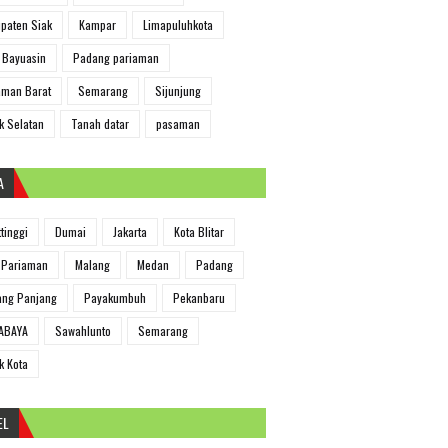
paten Siak
Kampar
Limapuluhkota
 Bayuasin
Padang pariaman
man Barat
Semarang
Sijunjung
k Selatan
Tanah datar
pasaman
A
ttinggi
Dumai
Jakarta
Kota Blitar
 Pariaman
Malang
Medan
Padang
ng Panjang
Payakumbuh
Pekanbaru
ABAYA
Sawahlunto
Semarang
k Kota
EL