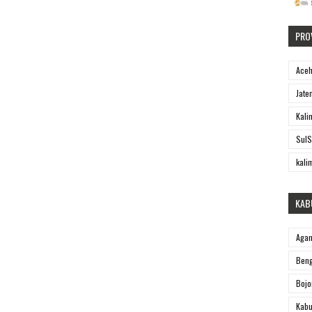
PRO
Ace
Jate
Kali
SulS
kali
KAB
Aga
Beng
Bojo
Kabu