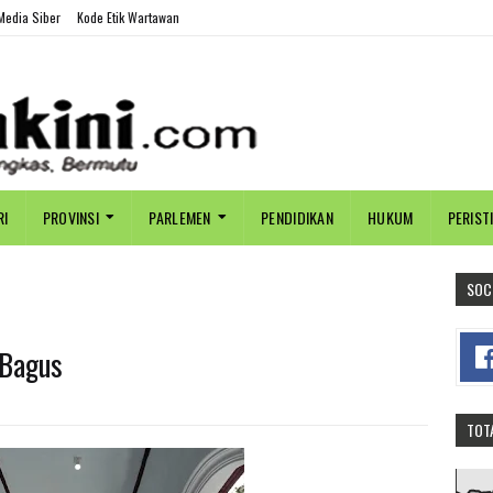
edia Siber
Kode Etik Wartawan
RI
PROVINSI
PARLEMEN
PENDIDIKAN
HUKUM
PERIST
SOC
 Bagus
TOT