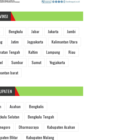
VINSI
h
Bengkulu
Jabar
Jakarta
Jambi
ng
Jatim
Jogyakarta
Kalimantan Utara
matan Tengah
Kaltim
Lampung
Riau
el
Sumbar
Sumut
Yogjakarta
mantan barat
UPATEN
m
Asahan
Bengkalis
kulu Selatan
Bengkulu Tengah
negoro
Dharmasraya
Kabupaten Asahan
paten Blitar
Kabupaten Malang