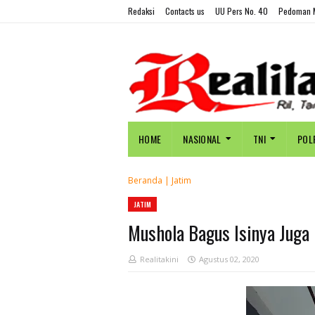
Redaksi
Contacts us
UU Pers No. 40
Pedoman M
HOME
NASIONAL
TNI
POL
Beranda
|
Jatim
JATIM
Mushola Bagus Isinya Juga
Realitakini
Agustus 02, 2020