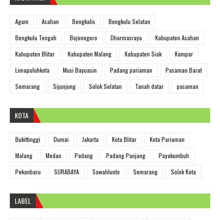
Agam
Asahan
Bengkalis
Bengkulu Selatan
Bengkulu Tengah
Bojonegoro
Dharmasraya
Kabupaten Asahan
Kabupaten Blitar
Kabupaten Malang
Kabupaten Siak
Kampar
Limapuluhkota
Musi Bayuasin
Padang pariaman
Pasaman Barat
Semarang
Sijunjung
Solok Selatan
Tanah datar
pasaman
KOTA
Bukittinggi
Dumai
Jakarta
Kota Blitar
Kota Pariaman
Malang
Medan
Padang
Padang Panjang
Payakumbuh
Pekanbaru
SURABAYA
Sawahlunto
Semarang
Solok Kota
LABEL