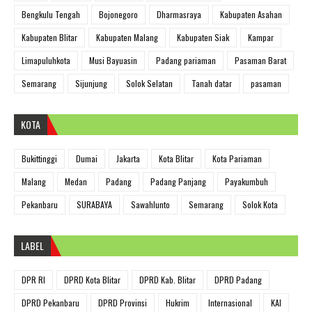
Bengkulu Tengah
Bojonegoro
Dharmasraya
Kabupaten Asahan
Kabupaten Blitar
Kabupaten Malang
Kabupaten Siak
Kampar
Limapuluhkota
Musi Bayuasin
Padang pariaman
Pasaman Barat
Semarang
Sijunjung
Solok Selatan
Tanah datar
pasaman
KOTA
Bukittinggi
Dumai
Jakarta
Kota Blitar
Kota Pariaman
Malang
Medan
Padang
Padang Panjang
Payakumbuh
Pekanbaru
SURABAYA
Sawahlunto
Semarang
Solok Kota
LABEL
DPR RI
DPRD Kota Blitar
DPRD Kab. Blitar
DPRD Padang
DPRD Pekanbaru
DPRD Provinsi
Hukrim
Internasional
KAI