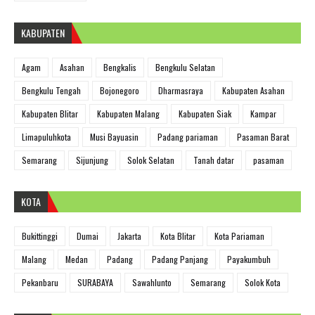
KABUPATEN
Agam
Asahan
Bengkalis
Bengkulu Selatan
Bengkulu Tengah
Bojonegoro
Dharmasraya
Kabupaten Asahan
Kabupaten Blitar
Kabupaten Malang
Kabupaten Siak
Kampar
Limapuluhkota
Musi Bayuasin
Padang pariaman
Pasaman Barat
Semarang
Sijunjung
Solok Selatan
Tanah datar
pasaman
KOTA
Bukittinggi
Dumai
Jakarta
Kota Blitar
Kota Pariaman
Malang
Medan
Padang
Padang Panjang
Payakumbuh
Pekanbaru
SURABAYA
Sawahlunto
Semarang
Solok Kota