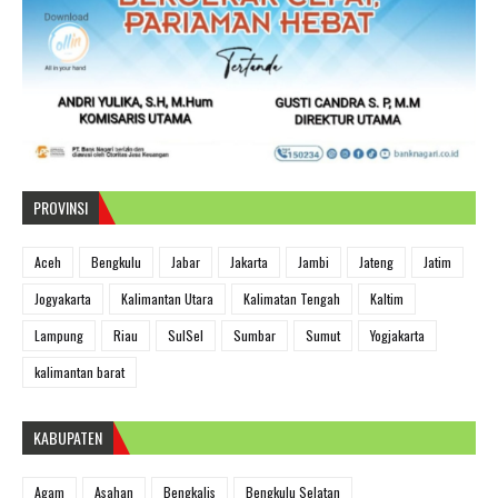
PROVINSI
Aceh
Bengkulu
Jabar
Jakarta
Jambi
Jateng
Jatim
Jogyakarta
Kalimantan Utara
Kalimatan Tengah
Kaltim
Lampung
Riau
SulSel
Sumbar
Sumut
Yogjakarta
kalimantan barat
KABUPATEN
Agam
Asahan
Bengkalis
Bengkulu Selatan