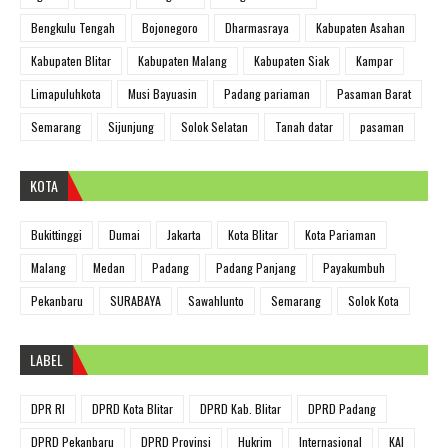
Bengkulu Tengah
Bojonegoro
Dharmasraya
Kabupaten Asahan
Kabupaten Blitar
Kabupaten Malang
Kabupaten Siak
Kampar
Limapuluhkota
Musi Bayuasin
Padang pariaman
Pasaman Barat
Semarang
Sijunjung
Solok Selatan
Tanah datar
pasaman
KOTA
Bukittinggi
Dumai
Jakarta
Kota Blitar
Kota Pariaman
Malang
Medan
Padang
Padang Panjang
Payakumbuh
Pekanbaru
SURABAYA
Sawahlunto
Semarang
Solok Kota
LABEL
DPR RI
DPRD Kota Blitar
DPRD Kab. Blitar
DPRD Padang
DPRD Pekanbaru
DPRD Provinsi
Hukrim
Internasional
KAI