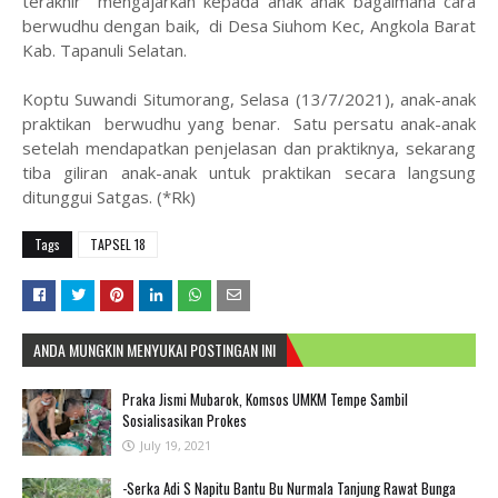
terakhir mengajarkan kepada anak anak bagaimana cara
berwudhu dengan baik, di Desa Siuhom Kec, Angkola Barat
Kab. Tapanuli Selatan.
Koptu Suwandi Situmorang, Selasa (13/7/2021), anak-anak
praktikan berwudhu yang benar. Satu persatu anak-anak
setelah mendapatkan penjelasan dan praktiknya, sekarang
tiba giliran anak-anak untuk praktikan secara langsung
ditunggui Satgas. (*Rk)
Tags
TAPSEL 18
ANDA MUNGKIN MENYUKAI POSTINGAN INI
Praka Jismi Mubarok, Komsos UMKM Tempe Sambil
Sosialisasikan Prokes
July 19, 2021
-Serka Adi S Napitu Bantu Bu Nurmala Tanjung Rawat Bunga