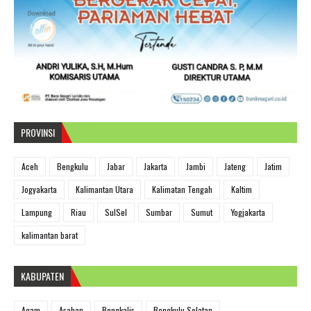
PROVINSI
Aceh
Bengkulu
Jabar
Jakarta
Jambi
Jateng
Jatim
Jogyakarta
Kalimantan Utara
Kalimatan Tengah
Kaltim
Lampung
Riau
SulSel
Sumbar
Sumut
Yogjakarta
kalimantan barat
KABUPATEN
Agam
Asahan
Bengkalis
Bengkulu Selatan