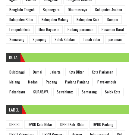
Bengkulu Tengah
Bojonegoro
Dharmasraya
Kabupaten Asahan
Kabupaten Blitar
Kabupaten Malang
Kabupaten Siak
Kampar
Limapuluhkota
Musi Bayuasin
Padang pariaman
Pasaman Barat
Semarang
Sijunjung
Solok Selatan
Tanah datar
pasaman
KOTA
Bukittinggi
Dumai
Jakarta
Kota Blitar
Kota Pariaman
Malang
Medan
Padang
Padang Panjang
Payakumbuh
Pekanbaru
SURABAYA
Sawahlunto
Semarang
Solok Kota
LABEL
DPR RI
DPRD Kota Blitar
DPRD Kab. Blitar
DPRD Padang
DPRD Pekanbaru
DPRD Provinsi
Hukrim
Internasional
KAI