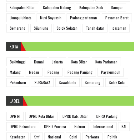
Kabupaten Blitar
Kabupaten Malang
Kabupaten Siak
Kampar
Limapuluhkota
Musi Bayuasin
Padang pariaman
Pasaman Barat
Semarang
Sijunjung
Solok Selatan
Tanah datar
pasaman
KOTA
Bukittinggi
Dumai
Jakarta
Kota Blitar
Kota Pariaman
Malang
Medan
Padang
Padang Panjang
Payakumbuh
Pekanbaru
SURABAYA
Sawahlunto
Semarang
Solok Kota
LABEL
DPR RI
DPRD Kota Blitar
DPRD Kab. Blitar
DPRD Padang
DPRD Pekanbaru
DPRD Provinsi
Hukrim
Internasional
KAI
Kesehatan
Kmf
Nasional
Opini
Pariwara
Politik