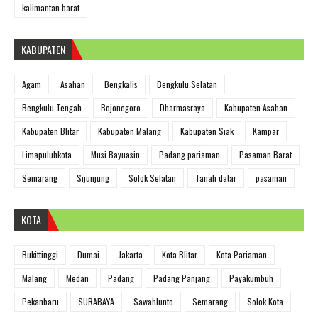
kalimantan barat
KABUPATEN
Agam
Asahan
Bengkalis
Bengkulu Selatan
Bengkulu Tengah
Bojonegoro
Dharmasraya
Kabupaten Asahan
Kabupaten Blitar
Kabupaten Malang
Kabupaten Siak
Kampar
Limapuluhkota
Musi Bayuasin
Padang pariaman
Pasaman Barat
Semarang
Sijunjung
Solok Selatan
Tanah datar
pasaman
KOTA
Bukittinggi
Dumai
Jakarta
Kota Blitar
Kota Pariaman
Malang
Medan
Padang
Padang Panjang
Payakumbuh
Pekanbaru
SURABAYA
Sawahlunto
Semarang
Solok Kota