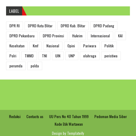
LABEL
DPR RI
DPRD Kota Blitar
DPRD Kab. Blitar
DPRD Padang
DPRD Pekanbaru
DPRD Provinsi
Hukrim
Internasional
KAI
Kesehatan
Kmf
Nasional
Opini
Pariwara
Politik
Polri
TMMD
TNI
UIN
UNP
olahraga
peristiwa
perumda
polda
Redaksi
Contacts us
UU Pers No 40 Tahun 1999
Pedoman Media Siber
Kode Etik Wartawan
Design by
Templateify