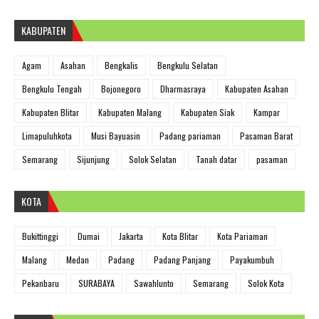
KABUPATEN
Agam
Asahan
Bengkalis
Bengkulu Selatan
Bengkulu Tengah
Bojonegoro
Dharmasraya
Kabupaten Asahan
Kabupaten Blitar
Kabupaten Malang
Kabupaten Siak
Kampar
Limapuluhkota
Musi Bayuasin
Padang pariaman
Pasaman Barat
Semarang
Sijunjung
Solok Selatan
Tanah datar
pasaman
KOTA
Bukittinggi
Dumai
Jakarta
Kota Blitar
Kota Pariaman
Malang
Medan
Padang
Padang Panjang
Payakumbuh
Pekanbaru
SURABAYA
Sawahlunto
Semarang
Solok Kota