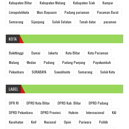
Kabupaten Blitar
Kabupaten Malang
Kabupaten Siak
Kampar
Limapuluhkota
Musi Bayuasin
Padang pariaman
Pasaman Barat
Semarang
Sijunjung
Solok Selatan
Tanah datar
pasaman
KOTA
Bukittinggi
Dumai
Jakarta
Kota Blitar
Kota Pariaman
Malang
Medan
Padang
Padang Panjang
Payakumbuh
Pekanbaru
SURABAYA
Sawahlunto
Semarang
Solok Kota
LABEL
DPR RI
DPRD Kota Blitar
DPRD Kab. Blitar
DPRD Padang
DPRD Pekanbaru
DPRD Provinsi
Hukrim
Internasional
KAI
Kesehatan
Kmf
Nasional
Opini
Pariwara
Politik