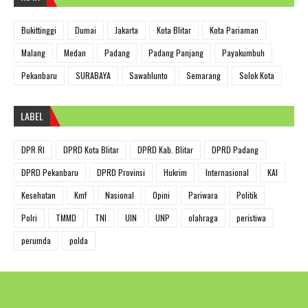
Bukittinggi
Dumai
Jakarta
Kota Blitar
Kota Pariaman
Malang
Medan
Padang
Padang Panjang
Payakumbuh
Pekanbaru
SURABAYA
Sawahlunto
Semarang
Solok Kota
LABEL
DPR RI
DPRD Kota Blitar
DPRD Kab. Blitar
DPRD Padang
DPRD Pekanbaru
DPRD Provinsi
Hukrim
Internasional
KAI
Kesehatan
Kmf
Nasional
Opini
Pariwara
Politik
Polri
TMMD
TNI
UIN
UNP
olahraga
peristiwa
perumda
polda