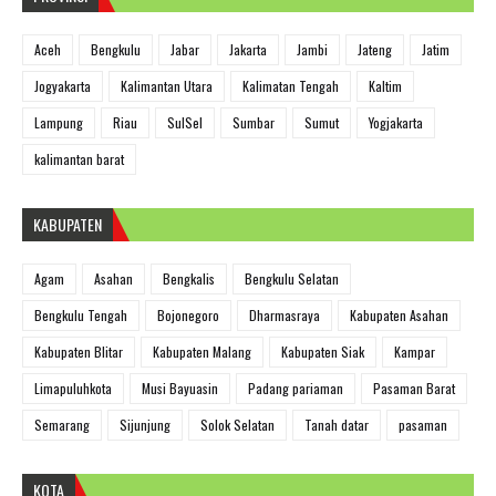
Aceh
Bengkulu
Jabar
Jakarta
Jambi
Jateng
Jatim
Jogyakarta
Kalimantan Utara
Kalimatan Tengah
Kaltim
Lampung
Riau
SulSel
Sumbar
Sumut
Yogjakarta
kalimantan barat
KABUPATEN
Agam
Asahan
Bengkalis
Bengkulu Selatan
Bengkulu Tengah
Bojonegoro
Dharmasraya
Kabupaten Asahan
Kabupaten Blitar
Kabupaten Malang
Kabupaten Siak
Kampar
Limapuluhkota
Musi Bayuasin
Padang pariaman
Pasaman Barat
Semarang
Sijunjung
Solok Selatan
Tanah datar
pasaman
KOTA