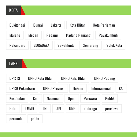
KOTA
Bukittinggi
Dumai
Jakarta
Kota Blitar
Kota Pariaman
Malang
Medan
Padang
Padang Panjang
Payakumbuh
Pekanbaru
SURABAYA
Sawahlunto
Semarang
Solok Kota
LABEL
DPR RI
DPRD Kota Blitar
DPRD Kab. Blitar
DPRD Padang
DPRD Pekanbaru
DPRD Provinsi
Hukrim
Internasional
KAI
Kesehatan
Kmf
Nasional
Opini
Pariwara
Politik
Polri
TMMD
TNI
UIN
UNP
olahraga
peristiwa
perumda
polda