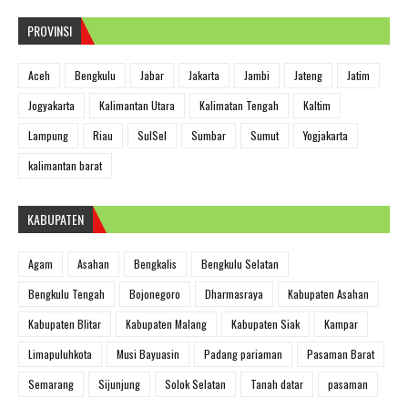
PROVINSI
Aceh
Bengkulu
Jabar
Jakarta
Jambi
Jateng
Jatim
Jogyakarta
Kalimantan Utara
Kalimatan Tengah
Kaltim
Lampung
Riau
SulSel
Sumbar
Sumut
Yogjakarta
kalimantan barat
KABUPATEN
Agam
Asahan
Bengkalis
Bengkulu Selatan
Bengkulu Tengah
Bojonegoro
Dharmasraya
Kabupaten Asahan
Kabupaten Blitar
Kabupaten Malang
Kabupaten Siak
Kampar
Limapuluhkota
Musi Bayuasin
Padang pariaman
Pasaman Barat
Semarang
Sijunjung
Solok Selatan
Tanah datar
pasaman