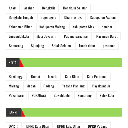
Agam
Asahan
Bengkalis
Bengkulu Selatan
Bengkulu Tengah
Bojonegoro
Dharmasraya
Kabupaten Asahan
Kabupaten Blitar
Kabupaten Malang
Kabupaten Siak
Kampar
Limapuluhkota
Musi Bayuasin
Padang pariaman
Pasaman Barat
Semarang
Sijunjung
Solok Selatan
Tanah datar
pasaman
KOTA
Bukittinggi
Dumai
Jakarta
Kota Blitar
Kota Pariaman
Malang
Medan
Padang
Padang Panjang
Payakumbuh
Pekanbaru
SURABAYA
Sawahlunto
Semarang
Solok Kota
LABEL
DPR RI
DPRD Kota Blitar
DPRD Kab. Blitar
DPRD Padang