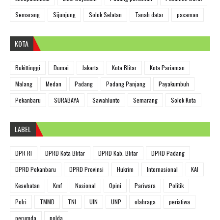
Semarang
Sijunjung
Solok Selatan
Tanah datar
pasaman
KOTA
Bukittinggi
Dumai
Jakarta
Kota Blitar
Kota Pariaman
Malang
Medan
Padang
Padang Panjang
Payakumbuh
Pekanbaru
SURABAYA
Sawahlunto
Semarang
Solok Kota
LABEL
DPR RI
DPRD Kota Blitar
DPRD Kab. Blitar
DPRD Padang
DPRD Pekanbaru
DPRD Provinsi
Hukrim
Internasional
KAI
Kesehatan
Kmf
Nasional
Opini
Pariwara
Politik
Polri
TMMD
TNI
UIN
UNP
olahraga
peristiwa
perumda
polda