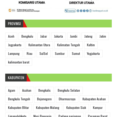
PROVINSI
Aceh
Bengkulu
Jabar
Jakarta
Jambi
Jateng
Jatim
Jogyakarta
Kalimantan Utara
Kalimatan Tengah
Kaltim
Lampung
Riau
SulSel
Sumbar
Sumut
Yogjakarta
kalimantan barat
KABUPATEN
Agam
Asahan
Bengkalis
Bengkulu Selatan
Bengkulu Tengah
Bojonegoro
Dharmasraya
Kabupaten Asahan
Kabupaten Blitar
Kabupaten Malang
Kabupaten Siak
Kampar
Limapuluhkota
Musi Bayuasin
Padang pariaman
Pasaman Barat