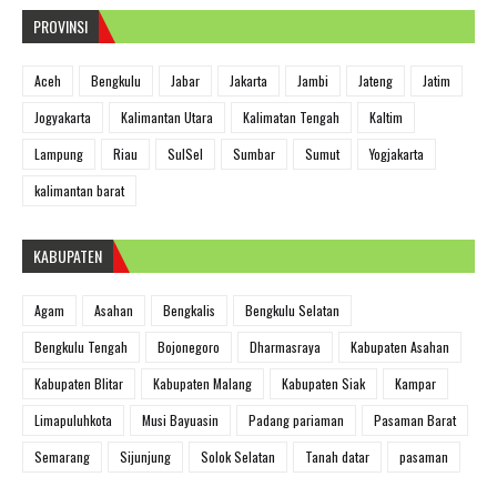
PROVINSI
Aceh
Bengkulu
Jabar
Jakarta
Jambi
Jateng
Jatim
Jogyakarta
Kalimantan Utara
Kalimatan Tengah
Kaltim
Lampung
Riau
SulSel
Sumbar
Sumut
Yogjakarta
kalimantan barat
KABUPATEN
Agam
Asahan
Bengkalis
Bengkulu Selatan
Bengkulu Tengah
Bojonegoro
Dharmasraya
Kabupaten Asahan
Kabupaten Blitar
Kabupaten Malang
Kabupaten Siak
Kampar
Limapuluhkota
Musi Bayuasin
Padang pariaman
Pasaman Barat
Semarang
Sijunjung
Solok Selatan
Tanah datar
pasaman