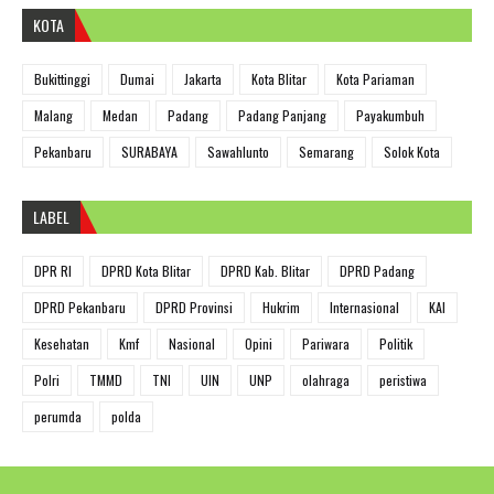
KOTA
Bukittinggi
Dumai
Jakarta
Kota Blitar
Kota Pariaman
Malang
Medan
Padang
Padang Panjang
Payakumbuh
Pekanbaru
SURABAYA
Sawahlunto
Semarang
Solok Kota
LABEL
DPR RI
DPRD Kota Blitar
DPRD Kab. Blitar
DPRD Padang
DPRD Pekanbaru
DPRD Provinsi
Hukrim
Internasional
KAI
Kesehatan
Kmf
Nasional
Opini
Pariwara
Politik
Polri
TMMD
TNI
UIN
UNP
olahraga
peristiwa
perumda
polda