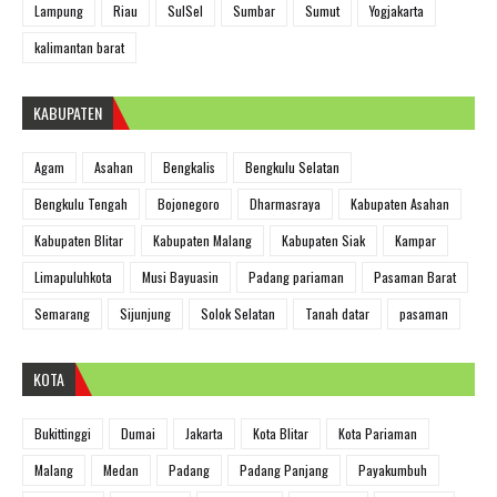
Lampung
Riau
SulSel
Sumbar
Sumut
Yogjakarta
kalimantan barat
KABUPATEN
Agam
Asahan
Bengkalis
Bengkulu Selatan
Bengkulu Tengah
Bojonegoro
Dharmasraya
Kabupaten Asahan
Kabupaten Blitar
Kabupaten Malang
Kabupaten Siak
Kampar
Limapuluhkota
Musi Bayuasin
Padang pariaman
Pasaman Barat
Semarang
Sijunjung
Solok Selatan
Tanah datar
pasaman
KOTA
Bukittinggi
Dumai
Jakarta
Kota Blitar
Kota Pariaman
Malang
Medan
Padang
Padang Panjang
Payakumbuh