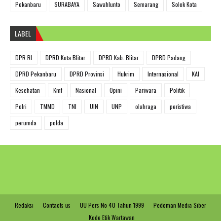
Pekanbaru
SURABAYA
Sawahlunto
Semarang
Solok Kota
LABEL
DPR RI
DPRD Kota Blitar
DPRD Kab. Blitar
DPRD Padang
DPRD Pekanbaru
DPRD Provinsi
Hukrim
Internasional
KAI
Kesehatan
Kmf
Nasional
Opini
Pariwara
Politik
Polri
TMMD
TNI
UIN
UNP
olahraga
peristiwa
perumda
polda
Redaksi
Contacts us
UU Pers No 40 Tahun 1999
Pedoman Media Siber
Kode Etik Wartawan